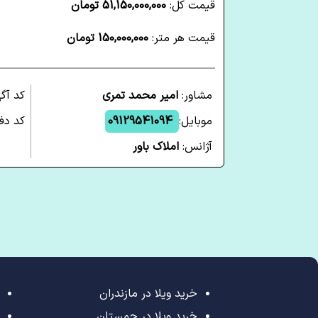
قیمت کل:
51,150,000,000 تومان
قیمت هر متر:
150,000,000 تومان
مشاور:
امیر محمد تمری
کد آگ
موبایل:
09129541094
کد دفت
آژانس:
املاک باور
خرید ویلا در مازندران
خرید ویلا در چمستان