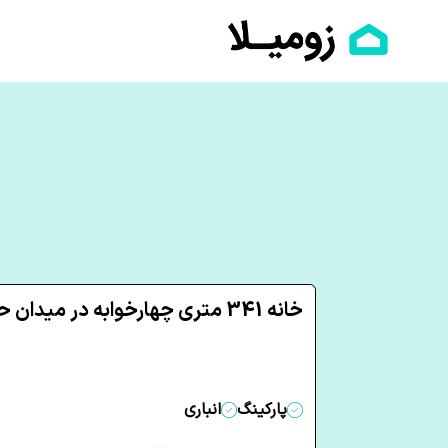
خانه 341 متری چهارخوابه در میدان حافظ قم
پارکینگ
انباری