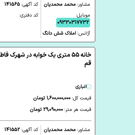
مشاور:
محمد محمدیان
کد آگهی:
141565
موبایل:
کد دفتری:
09330317732
آژانس:
املاک شش دانگ
خانه 55 متری یک خوابه در شهرک فا
قم
انباری
قیمت کل:
1,600,000,000 تومان
قیمت هر متر:
29,090,000 تومان
مشاور:
محمد محمدیان
کد آگهی:
141552