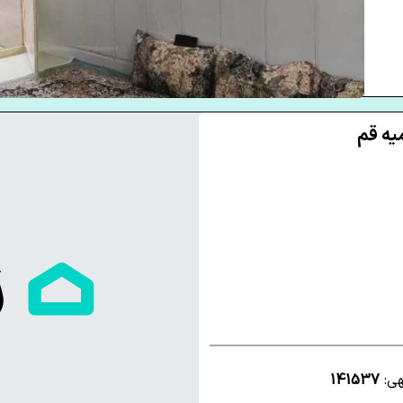
هی:
141537