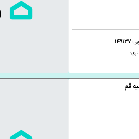
هی:
149137
ری: