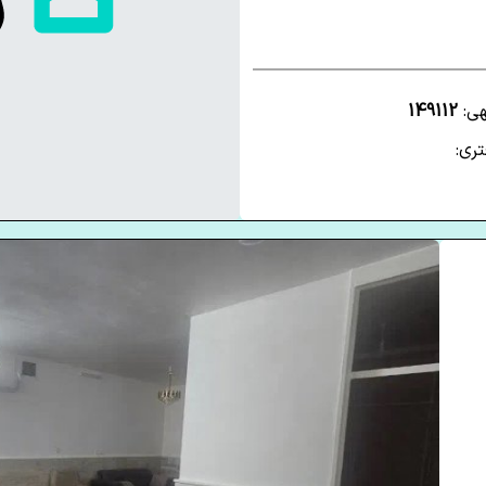
هی:
149112
ری: