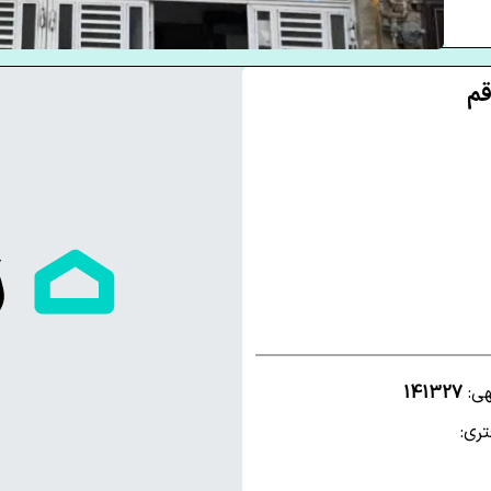
هی:
141327
ری: