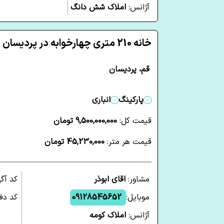
آژانس:
املاک شش دانگ
خانه 210 متری چهارخوابه در پردیسان قم
قم، پردیسان
پارکینگ
انباری
قیمت کل:
9,500,000,000 تومان
قیمت هر متر:
45,230,000 تومان
مشاور:
اقای ابوذر
کد آگ
موبایل:
09128545652
کد دفت
آژانس:
املاک کومه