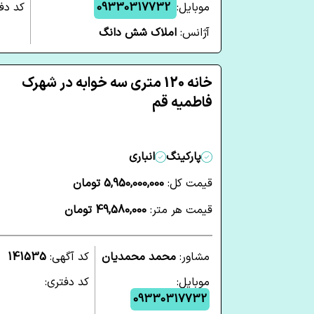
موبایل:
09330317732
کد دفت
آژانس:
املاک شش دانگ
خانه 120 متری سه خوابه در شهرک
فاطمیه قم
پارکینگ
انباری
قیمت کل:
5,950,000,000 تومان
قیمت هر متر:
49,580,000 تومان
مشاور:
محمد محمدیان
کد آگهی:
141535
موبایل:
کد دفتری:
09330317732