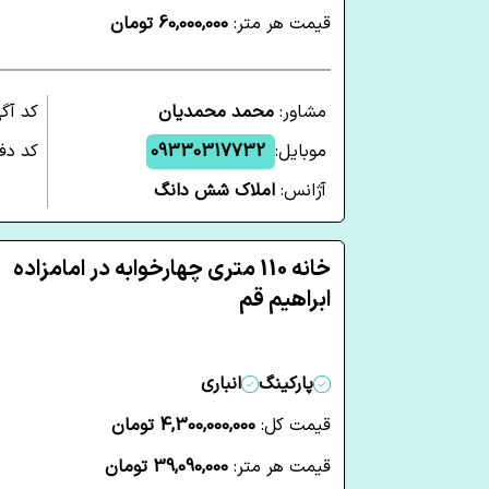
قیمت هر متر:
60,000,000 تومان
مشاور:
محمد محمدیان
کد آگ
موبایل:
09330317732
کد دفت
آژانس:
املاک شش دانگ
خانه 110 متری چهارخوابه در امامزاده
ابراهیم قم
پارکینگ
انباری
قیمت کل:
4,300,000,000 تومان
قیمت هر متر:
39,090,000 تومان