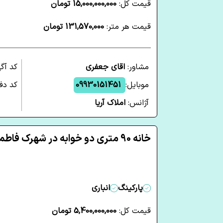
قیمت کل:
15,000,000,000 تومان
قیمت هر متر:
131,570,000 تومان
مشاور:
اقای جعفری
کد آگ
موبایل:
09930151451
کد دفت
آژانس:
املاک آریا
خانه 90 متری دو خوابه در شهرک فاطمیه قم
پارکینگ
انباری
قیمت کل:
5,400,000,000 تومان