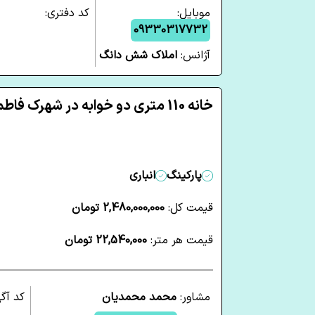
موبایل:
کد دفتری:
09330317732
آژانس:
املاک شش دانگ
خانه 110 متری دو خوابه در شهرک فاطمیه قم
پارکینگ
انباری
قیمت کل:
2,480,000,000 تومان
قیمت هر متر:
22,540,000 تومان
مشاور:
محمد محمدیان
کد آگ