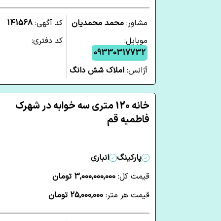
مشاور:
محمد محمدیان
کد آگهی:
141568
موبایل:
کد دفتری:
09330317732
آژانس:
املاک شش دانگ
خانه 120 متری سه خوابه در شهرک
فاطمیه قم
پارکینگ
انباری
قیمت کل:
3,000,000,000 تومان
قیمت هر متر:
25,000,000 تومان