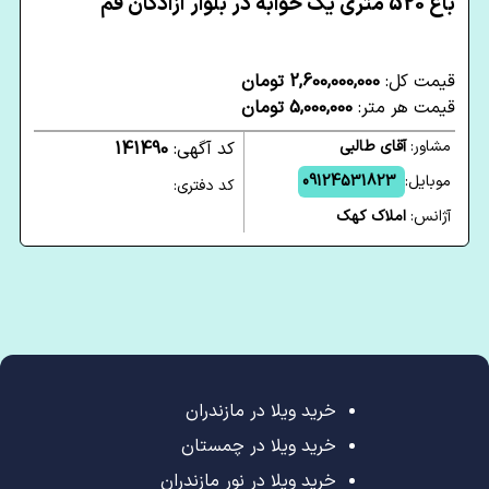
باغ 520 متری یک خوابه در بلوار آزادگان قم
قیمت کل:
2,600,000,000 تومان
قیمت هر متر:
5,000,000 تومان
مشاور:
آقای طالبی
کد آگهی:
141490
موبایل:
09124531823
کد دفتری:
آژانس:
املاک کهک
خرید ویلا در مازندران
خرید ویلا در چمستان
خرید ویلا در نور مازندران