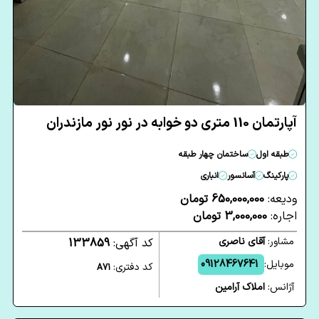
آپارتمان 110 متری دو خوابه در نور نور مازندران
طبقه اول
ساختمان چهار طبقه
پارکینگ
آسانسور
انباری
ودیعه:
650,000,000 تومان
اجاره:
3,000,000 تومان
مشاور:
آقای ناصری
کد آگهی:
133859
موبایل:
09128467641
کد دفتری:
A71
آژانس:
املاک آرامین