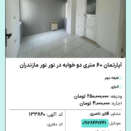
آپارتمان 60 متری دو خوابه در نور نور مازندران
طبقه دوم
انباری
ودیعه:
250,000,000 تومان
اجاره:
4,000,000 تومان
مشاور:
آقای ناصری
کد آگهی:
133860
موبایل:
09128467641
کد دفتری: