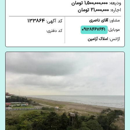
ودیعه:
1,500,000,000 تومان
اجاره:
21,000,000 تومان
مشاور:
آقای ناصری
کد آگهی:
133864
موبایل:
09128467641
کد دفتری:
آژانس:
املاک آرامین