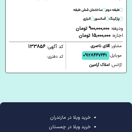
طبقه دوم
ساختمان شش طبقه
پارکینگ
آسانسور
انباری
ودیعه:
900,000,000 تومان
اجاره:
15,000,000 تومان
مشاور:
آقای ناصری
کد آگهی:
133856
موبایل:
09128467641
کد دفتری:
آژانس:
املاک آرامین
خرید ویلا در مازندران
خرید ویلا در چمستان