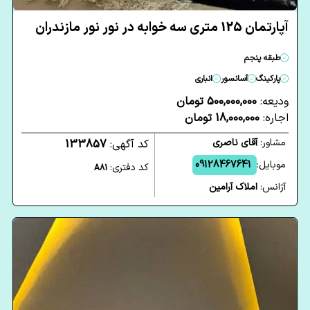
آپارتمان 125 متری سه خوابه در نور نور مازندران
طبقه پنجم
پارکینگ
آسانسور
انباری
ودیعه:
500,000,000 تومان
اجاره:
18,000,000 تومان
مشاور:
آقای ناصری
کد آگهی:
133857
موبایل:
09128467641
کد دفتری:
A81
آژانس:
املاک آرامین