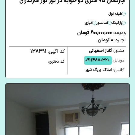
آپارتمان 95 متری دو خوابه در نور نور مازندران
طبقه اول
پارکینگ
آسانسور
انباری
ودیعه:
600,000,000 تومان
اجاره:
0 تومان
مشاور:
گلناز اصفهانی
کد آگهی:
138391
موبایل:
09114880320
کد دفتری:
آژانس:
املاک بزرگ شهر