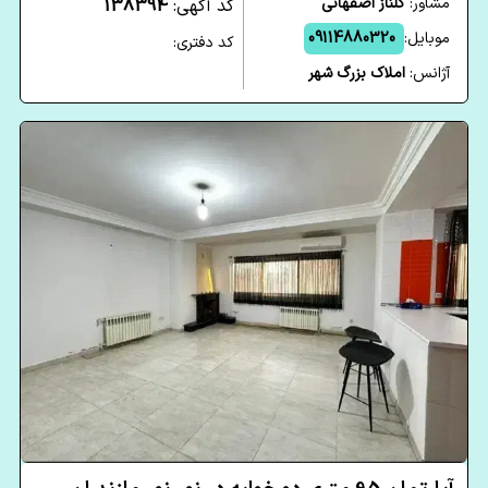
مشاور:
گلناز اصفهانی
کد آگهی:
138394
موبایل:
09114880320
کد دفتری:
آژانس:
املاک بزرگ شهر