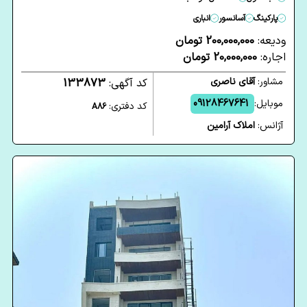
پارکینگ
آسانسور
انباری
ودیعه:
200,000,000 تومان
اجاره:
20,000,000 تومان
مشاور:
آقای ناصری
کد آگهی:
133873
موبایل:
09128467641
کد دفتری:
A86
آژانس:
املاک آرامین