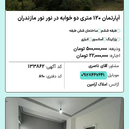
آپارتمان 120 متری دو خوابه در نور نور مازندران
طبقه ششم
ساختمان شش طبقه
پارکینگ
آسانسور
انباری
ودیعه:
500,000,000 تومان
اجاره:
22,000,000 تومان
مشاور:
آقای ناصری
کد آگهی:
133862
موبایل:
09128467641
کد دفتری:
A90
آژانس:
املاک آرامین