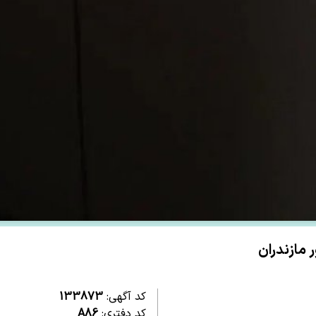
کد آگهی:
133873
کد دفتری:
A86