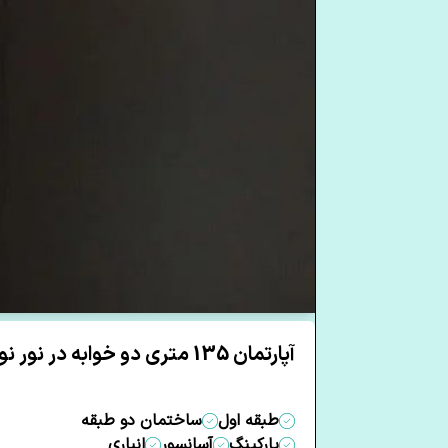
آپارتمان 135 متری دو خوابه در نور نور مازندران
طبقه اول
ساختمان دو طبقه
پارکینگ
آسانسور
انباری