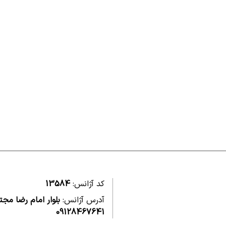
کد آژانس:
13584
آدرس آژانس:
بلوار امام رضا مج
09128467641