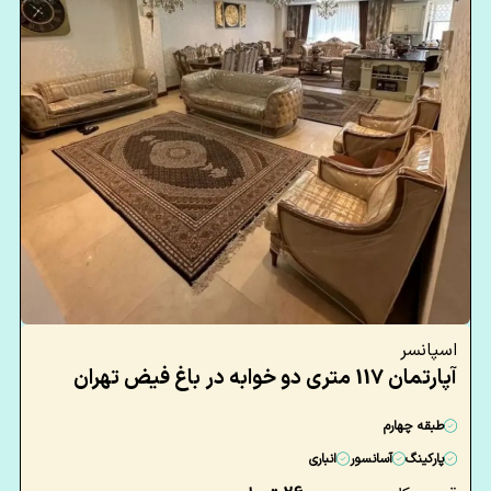
اسپانسر
آپارتمان 117 متری دو خوابه در باغ فیض تهران
طبقه چهارم
پارکینگ
آسانسور
انباری