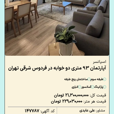
اسپانسر
آپارتمان 93 متری دو خوابه در فردوس شرقی تهران
طبقه سوم
ساختمان پنج طبقه
پارکینگ
آسانسور
انباری
قیمت کل:
21,300,000,000 تومان
قیمت هر متر:
229,030,000 تومان
مشاور:
علی عابدی
کد آگهی:
147787