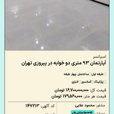
اسپانسر
آپارتمان 93 متری دو خوابه در پیروزی تهران
طبقه اول
ساختمان چهار طبقه
پارکینگ
آسانسور
انباری
قیمت کل:
16,700,000,000 تومان
قیمت هر متر:
179,560,000 تومان
مشاور:
محمود علایی
کد آگهی:
147213
موبایل:
09101659334