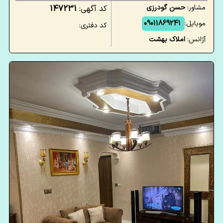
مشاور:
حسن گودرزی
کد آگهی:
147231
موبایل:
09011869241
کد دفتری:
آژانس:
املاک بهشت