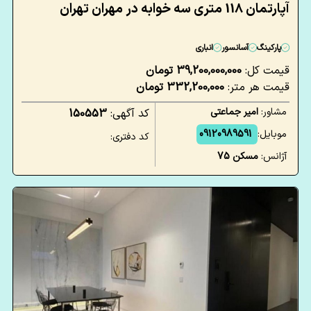
آپارتمان 118 متری سه خوابه در مهران تهران
پارکینگ
آسانسور
انباری
قیمت کل:
39,200,000,000 تومان
قیمت هر متر:
332,200,000 تومان
مشاور:
امیر جماعتی
کد آگهی:
150553
موبایل:
09120989591
کد دفتری:
آژانس:
مسکن 75