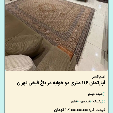
اسپانسر
آپارتمان 116 متری دو خوابه در باغ فیض تهران
طبقه چهارم
پارکینگ
آسانسور
انباری
قیمت کل:
26,000,000,000 تومان