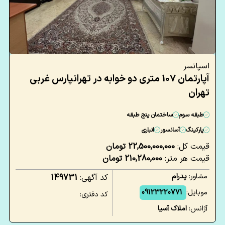
اسپانسر
آپارتمان 107 متری دو خوابه در تهرانپارس غربی
تهران
طبقه سوم
ساختمان پنج طبقه
پارکینگ
آسانسور
انباری
قیمت کل:
22,500,000,000 تومان
قیمت هر متر:
210,280,000 تومان
مشاور:
پدرام
کد آگهی:
149731
موبایل:
09123220771
کد دفتری:
آژانس:
املاک آسیا