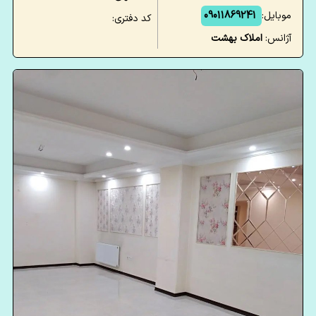
موبایل:
09011869241
کد دفتری:
آژانس:
املاک بهشت