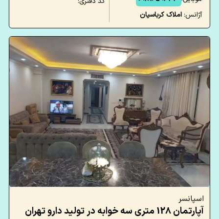
کد دفتری:
آژانس:
املاک کرباسیان
اسپانسر
آپارتمان 128 متری سه خوابه در تولید دارو تهران