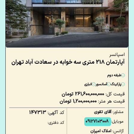
اسپانسر
آپارتمان 218 متری سه خوابه در سعادت آباد تهران
طبقه دوم
پارکینگ
آسانسور
انباری
قیمت کل:
261,600,000,000 تومان
قیمت هر متر:
1,200,000,000 تومان
مشاور:
آقای تقوی
کد آگهی:
147313
موبایل:
09127103008
کد دفتری:
آژانس:
املاک امیران