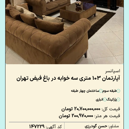
اسپانسر
آپارتمان 103 متری سه خوابه در باغ فیض تهران
طبقه سوم
ساختمان چهار طبقه
پارکینگ
انباری
قیمت کل:
20,700,000,000 تومان
قیمت هر متر:
200,970,000 تومان
مشاور:
حسن گودرزی
کد آگهی:
147229