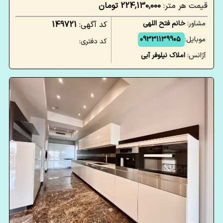
قیمت هر متر:
224,130,000 تومان
مشاور:
خانم فتح اللهی
کد آگهی:
149721
موبایل:
09331139905
کد دفتری:
آژانس:
املاک نیلوفر آبی