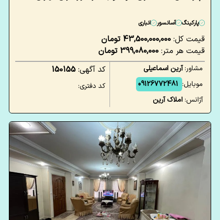
پارکینگ
آسانسور
انباری
قیمت کل:
43,500,000,000 تومان
قیمت هر متر:
399,080,000 تومان
مشاور:
آرین اسماعیلی
کد آگهی:
150155
موبایل:
09126772481
کد دفتری:
آژانس:
املاک آرین