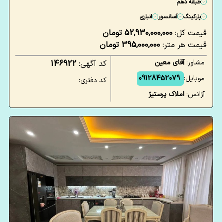
طبقه دهم
پارکینگ
آسانسور
انباری
قیمت کل:
52,930,000,000 تومان
قیمت هر متر:
395,000,000 تومان
مشاور:
آقای معین
کد آگهی:
146922
موبایل:
09128452079
کد دفتری:
آژانس:
املاک پرستیژ