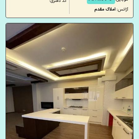
کد دفتری:
آژانس:
املاک مقدم