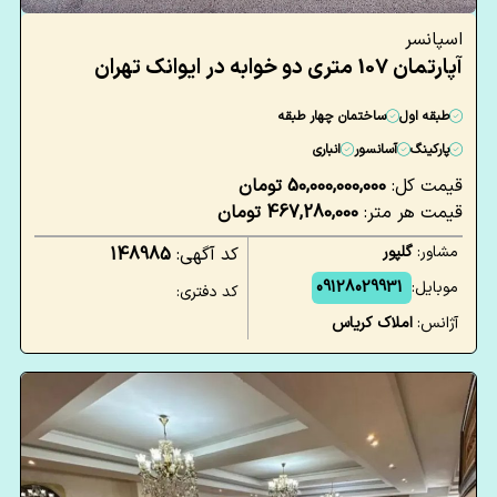
اسپانسر
آپارتمان 107 متری دو خوابه در ایوانک تهران
طبقه اول
ساختمان چهار طبقه
پارکینگ
آسانسور
انباری
قیمت کل:
50,000,000,000 تومان
قیمت هر متر:
467,280,000 تومان
مشاور:
گلپور
کد آگهی:
148985
موبایل:
09128029931
کد دفتری:
آژانس:
املاک کریاس