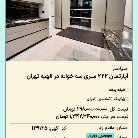
اسپانسر
آپارتمان 222 متری سه خوابه در الهیه تهران
طبقه پنجم
پارکینگ
آسانسور
انباری
قیمت کل:
298,000,000,000 تومان
قیمت هر متر:
1,342,340,000 تومان
مشاور:
مقدم زاد
کد آگهی:
149145
موبایل:
09199003494