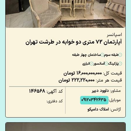
اسپانسر
آپارتمان 72 متری دو خوابه در طرشت تهران
طبقه سوم
ساختمان چهار طبقه
پارکینگ
آسانسور
انباری
قیمت کل:
16,000,000,000 تومان
قیمت هر متر:
222,220,000 تومان
مشاور:
داوود دبیر
کد آگهی:
146568
موبایل:
09120342635
کد دفتری:
آژانس:
املاک دامیکو