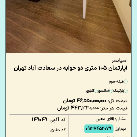
اسپانسر
آپارتمان 105 متری دو خوابه در سعادت آباد تهران
طبقه سوم
پارکینگ
آسانسور
انباری
قیمت کل:
46,550,000,000 تومان
قیمت هر متر:
443,330,000 تومان
مشاور:
آقای معین
کد آگهی:
149049
موبایل:
09128452079
کد دفتری: