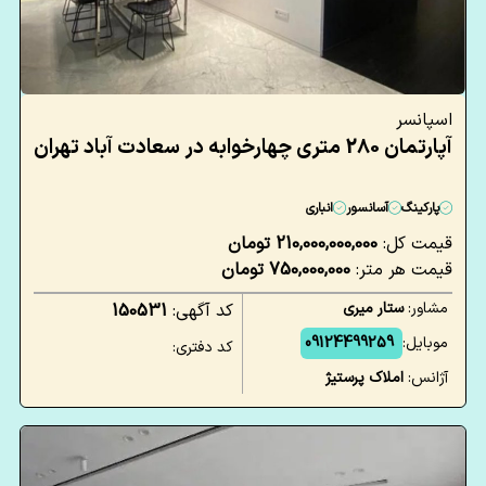
اسپانسر
آپارتمان 280 متری چهارخوابه در سعادت آباد تهران
پارکینگ
آسانسور
انباری
قیمت کل:
210,000,000,000 تومان
قیمت هر متر:
750,000,000 تومان
مشاور:
ستار میری
کد آگهی:
150531
موبایل:
09124499259
کد دفتری:
آژانس:
املاک پرستیژ