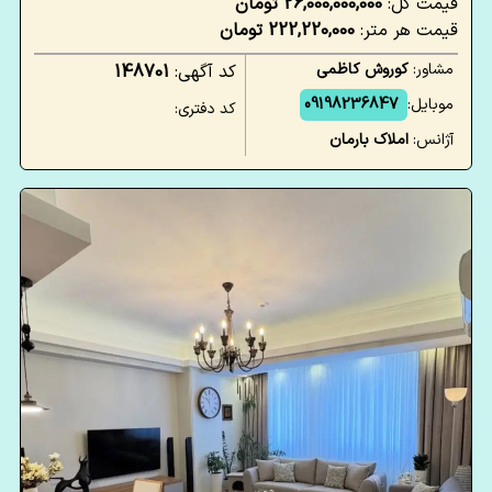
قیمت کل:
26,000,000,000 تومان
قیمت هر متر:
222,220,000 تومان
مشاور:
کوروش کاظمی
کد آگهی:
148701
موبایل:
09198236847
کد دفتری:
آژانس:
املاک بارمان