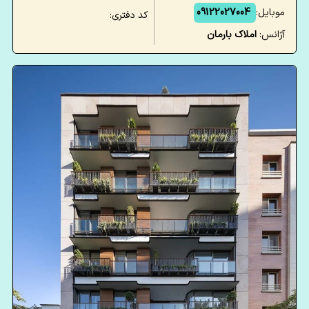
موبایل:
09122027004
کد دفتری:
آژانس:
املاک بارمان