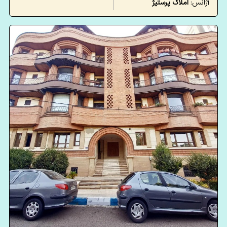
آژانس:
املاک پرستیژ