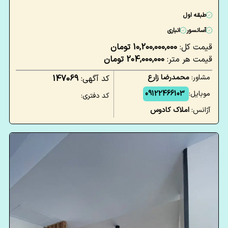
طبقه اول
آسانسور
انباری
قیمت کل:
10,200,000,000 تومان
قیمت هر متر:
204,000,000 تومان
مشاور:
محمدرضا زارع
کد آگهی:
147069
موبایل:
09122466103
کد دفتری:
آژانس:
املاک کادوس