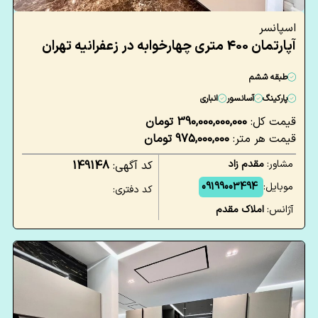
اسپانسر
آپارتمان 400 متری چهارخوابه در زعفرانیه تهران
طبقه ششم
پارکینگ
آسانسور
انباری
قیمت کل:
390,000,000,000 تومان
قیمت هر متر:
975,000,000 تومان
مشاور:
مقدم زاد
کد آگهی:
149148
موبایل:
09199003494
کد دفتری:
آژانس:
املاک مقدم