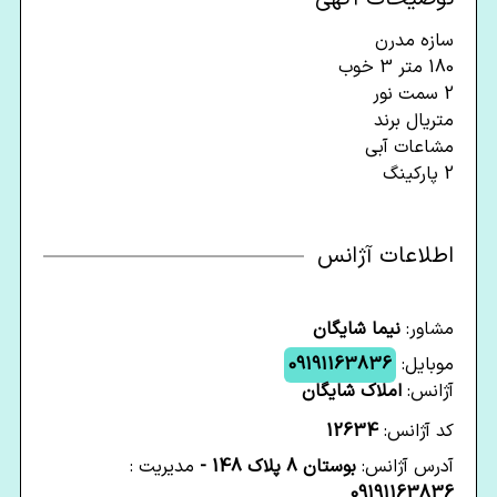
سازه مدرن
180 متر 3 خوب
2 سمت نور
متریال برند
مشاعات آبی
2 پارکینگ
اطلاعات آژانس
مشاور:
نیما شایگان
موبایل:
09191163836
آژانس:
املاک شایگان
کد آژانس:
12634
آدرس آژانس:
بوستان 8 پلاک 148 -
مدیریت :
09191163836