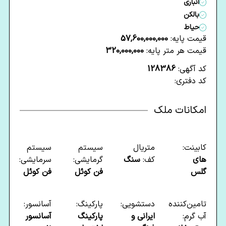
انباری
بالکن
حیاط
قیمت پایه:
57,600,000,000
قیمت هر متر پایه:
320,000,000
کد آگهی:
128386
کد دفتری:
امکانات ملک
کابینت:
متریال
سیستم
سیستم
های
کف:
سنگ
گرمایشی:
سرمایشی:
گلس
فن کوئل
فن کوئل
تامین‌کننده
دستشویی:
پارکینگ:
آسانسور:
آب گرم:
ایرانی و
پارکینگ
آسانسور