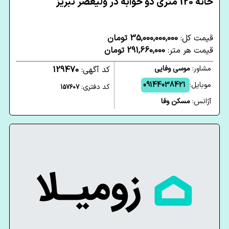
خانه 120 متری دو خوابه در ولیعصر تبریز
قیمت کل:
35,000,000,000 تومان
قیمت هر متر:
291,660,000 تومان
مشاور:
موسی وفایی
کد آگهی:
129470
موبایل:
09144038421
کد دفتری:
157607
آژانس:
مسکن وفا