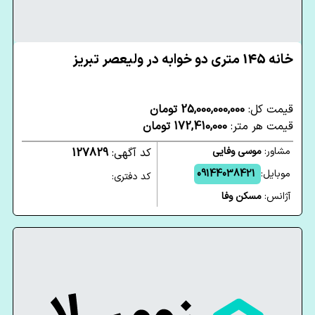
خانه 145 متری دو خوابه در ولیعصر تبریز
قیمت کل:
25,000,000,000 تومان
قیمت هر متر:
172,410,000 تومان
مشاور:
موسی وفایی
کد آگهی:
127829
موبایل:
09144038421
کد دفتری:
آژانس:
مسکن وفا