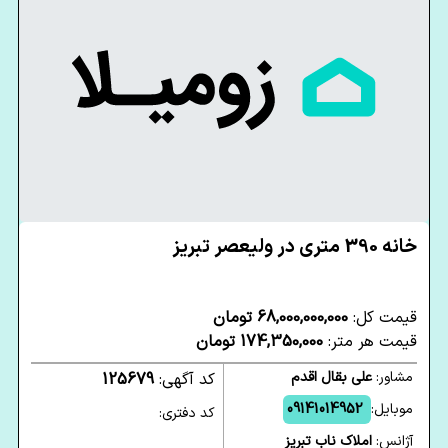
خانه 390 متری در ولیعصر تبریز
قیمت کل:
68,000,000,000 تومان
قیمت هر متر:
174,350,000 تومان
مشاور:
علی بقال اقدم
کد آگهی:
125679
موبایل:
09141014952
کد دفتری:
آژانس:
املاک ناب تبریز