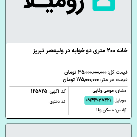
خانه 200 متری دو خوابه در ولیعصر تبریز
قیمت کل:
35,000,000,000 تومان
قیمت هر متر:
175,000,000 تومان
مشاور:
موسی وفایی
کد آگهی:
125825
موبایل:
09144038421
کد دفتری:
آژانس:
مسکن وفا