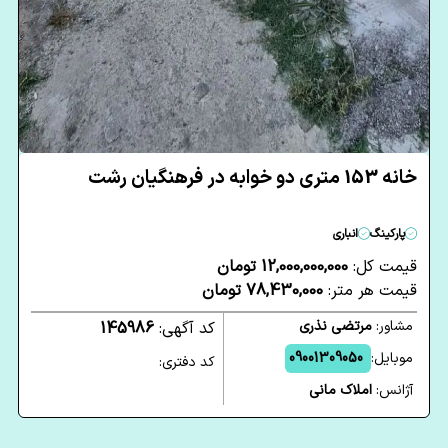
خانه 153 متری دو خوابه در فرهنگیان رشت
پارکینگ
انباری
قیمت کل:
12,000,000,000 تومان
قیمت هر متر:
78,430,000 تومان
مشاور:
مرتضی نذری
کد آگهی:
145986
موبایل:
09001309050
کد دفتری:
آژانس:
املاک مانی