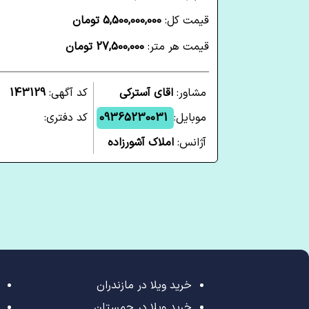
قیمت کل:
5,500,000,000 تومان
قیمت هر متر:
27,500,000 تومان
مشاور:
اقای آسترکی
کد آگهی:
143129
موبایل:
09365230031
کد دفتری:
آژانس:
املاک آشورزاده
خرید ویلا در مازندران
خرید ویلا در چمستان