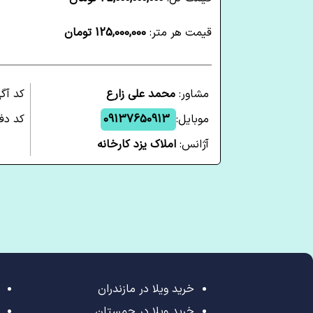
قیمت هر متر:
125,000,000 تومان
مشاور:
محمد علی زارع
کد آگ
موبایل:
09137650913
کد دف
آژانس:
املاک یزد کارخانه
خرید ویلا در مازندران
خرید ویلا در چمستان