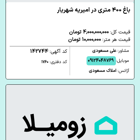
باغ 400 متری در امیریه شهریار
قیمت کل:
4,000,000,000 تومان
قیمت هر متر:
10,000,000 تومان
مشاور:
علی مسعودی
کد آگهی:
142744
موبایل:
09124048769
کد دفتری:
1760
آژانس:
املاک مسعودی