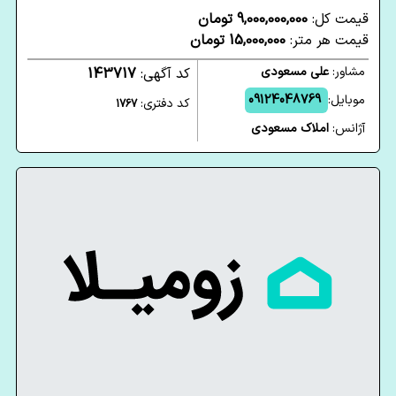
قیمت کل:
9,000,000,000 تومان
قیمت هر متر:
15,000,000 تومان
مشاور:
علی مسعودی
کد آگهی:
143717
موبایل:
09124048769
کد دفتری:
1767
آژانس:
املاک مسعودی