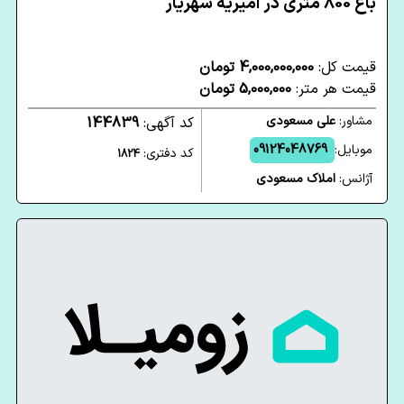
باغ 800 متری در امیریه شهریار
قیمت کل:
4,000,000,000 تومان
قیمت هر متر:
5,000,000 تومان
مشاور:
علی مسعودی
کد آگهی:
144839
موبایل:
09124048769
کد دفتری:
1824
آژانس:
املاک مسعودی