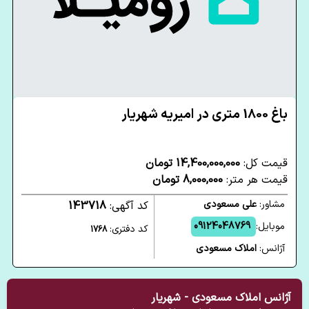
باغ 1800 متری در امیریه شهریار
قیمت کل:
14,400,000,000 تومان
قیمت هر متر:
8,000,000 تومان
مشاور:
علی مسعودی
کد آگهی:
143718
موبایل:
09124048769
کد دفتری:
1768
آژانس:
املاک مسعودی
آژانس املاک مسعودی - شهریار