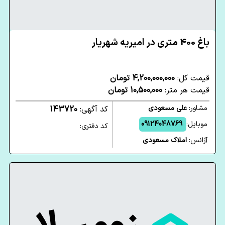
باغ 400 متری در امیریه شهریار
قیمت کل:
4,200,000,000 تومان
قیمت هر متر:
10,500,000 تومان
مشاور:
علی مسعودی
کد آگهی:
143720
موبایل:
09124048769
کد دفتری:
آژانس:
املاک مسعودی