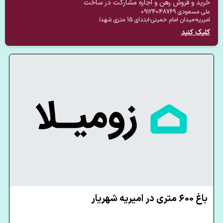
خرید و فروش رهن و اجاره مشارکت در ساخت
علی مسعودی
09124048769
امیریه-میدان امام خمینی-ابتدای 15 متری شهدا
کلیک کنید
باغ 600 متری در امیریه شهریار