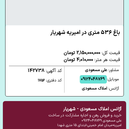
باغ 536 متری در امیریه شهریار
قیمت کل:
2,150,000,000 تومان
قیمت هر متر:
4,010,000 تومان
مشاور:
علی مسعودی
کد آگهی:
142738
موبایل:
09124048769
کد دفتری:
1756
آژانس:
املاک مسعودی
آژانس املاک مسعودی - شهریار
خرید و فروش رهن و اجاره مشارکت در ساخت
علی مسعودی
09124048769
امیریه-میدان امام خمینی-ابتدای 15 متری شهدا