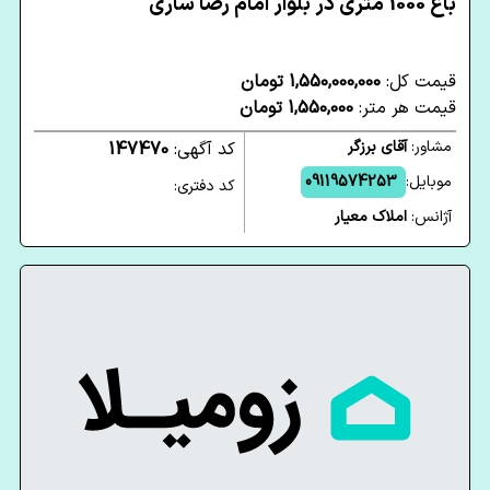
باغ 1000 متری در بلوار امام رضا ساری
قیمت کل:
1,550,000,000 تومان
قیمت هر متر:
1,550,000 تومان
مشاور:
آقای برزگر
کد آگهی:
147470
موبایل:
09119574253
کد دفتری:
آژانس:
املاک معیار