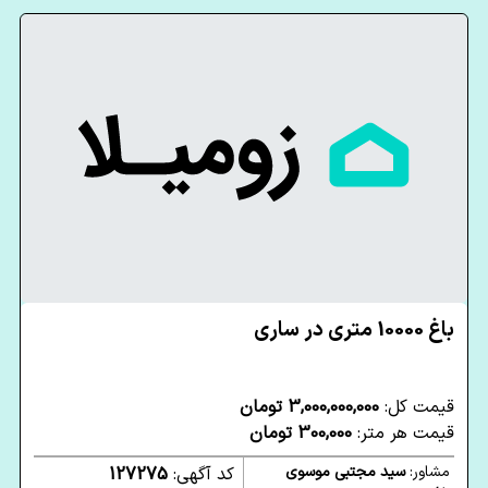
باغ 10000 متری در ساری
قیمت کل:
3,000,000,000 تومان
قیمت هر متر:
300,000 تومان
مشاور:
سید مجتبی موسوی
کد آگهی:
127275