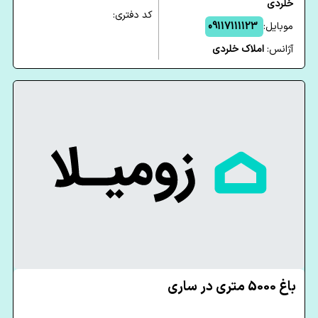
خلردی
کد دفتری:
موبایل:
09117111123
آژانس:
املاک خلردی
باغ 5000 متری در ساری