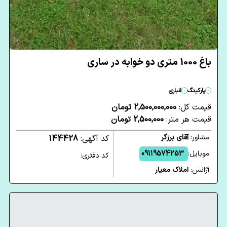
باغ 1000 متری دو خوابه در ساری
پارکینگ
انباری
قیمت کل:
2,500,000,000 تومان
قیمت هر متر:
2,500,000 تومان
مشاور:
آقای برزگر
کد آگهی:
144428
موبایل:
09119574253
کد دفتری:
آژانس:
املاک معیار