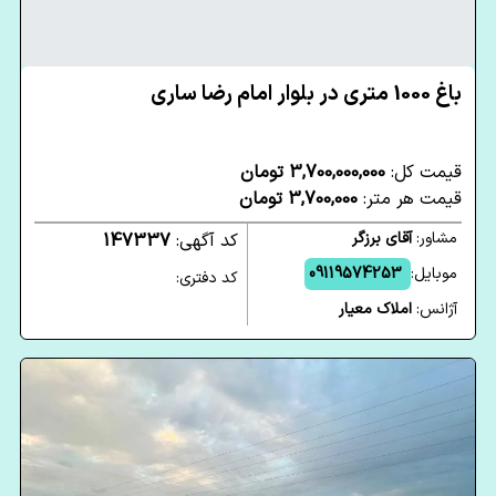
باغ 1000 متری در بلوار امام رضا ساری
قیمت کل:
3,700,000,000 تومان
قیمت هر متر:
3,700,000 تومان
مشاور:
آقای برزگر
کد آگهی:
147337
موبایل:
09119574253
کد دفتری:
آژانس:
املاک معیار