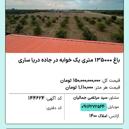
باغ 135000 متری یک خوابه در جاده دریا ساری
قیمت کل:
150,000,000,000 تومان
قیمت هر متر:
1,110,000 تومان
مشاور:
سید مرتضی جمالیان
کد آگهی:
144624
موبایل:
09116272564
کد دفتری:
آژانس:
املاک 1400