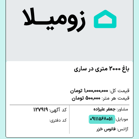
باغ 2000 متری در ساری
قیمت کل:
1,000,000,000 تومان
قیمت هر متر:
500,000 تومان
مشاور:
جعفر علیزاده
کد آگهی:
127919
موبایل:
09111568051
کد دفتری:
آژانس:
فانوس خزر