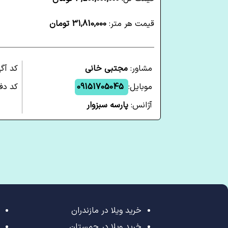
قیمت هر متر:
31,810,000 تومان
مشاور:
مجتبی خانی
کد آگ
موبایل:
09151705045
کد دفت
آژانس:
پارسه سبزوار
خرید ویلا در مازندران
خرید ویلا در چمستان