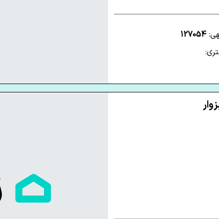
هی:
127054
ری: