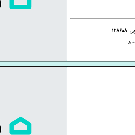
هی:
128608
ری: