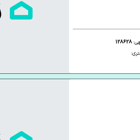
هی:
128628
ری: