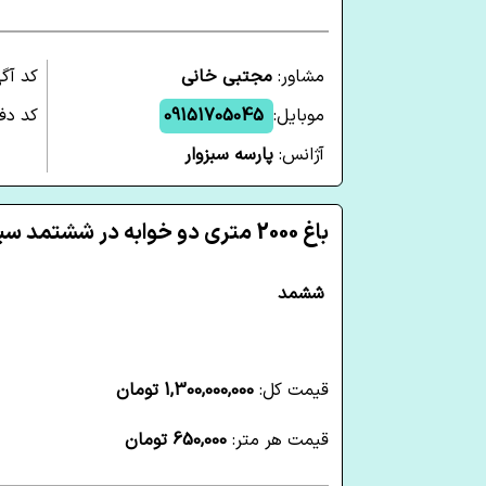
مشاور:
مجتبی خانی
کد آگ
موبایل:
09151705045
کد دفت
آژانس:
پارسه سبزوار
باغ 2000 متری دو خوابه در ششتمد سبزوار
ششمد
قیمت کل:
1,300,000,000 تومان
قیمت هر متر:
650,000 تومان