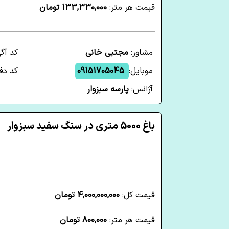
قیمت هر متر:
133,330,000 تومان
مشاور:
مجتبی خانی
کد آگ
موبایل:
09151705045
کد دفت
آژانس:
پارسه سبزوار
باغ 5000 متری در سنگ سفید سبزوار
قیمت کل:
4,000,000,000 تومان
قیمت هر متر:
800,000 تومان