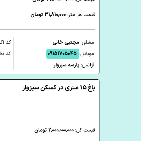
قیمت هر متر:
31,810,000 تومان
مشاور:
مجتبی خانی
کد آگ
موبایل:
09151705045
کد دفت
آژانس:
پارسه سبزوار
باغ 15 متری در کسکن سبزوار
قیمت کل:
2,000,000,000 تومان