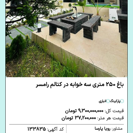
باغ 250 متری سه خوابه در کتالم رامسر
پارکینگ
انباری
قیمت کل:
9,300,000,000 تومان
قیمت هر متر:
37,200,000 تومان
مشاور:
رویا پارسا
کد آگهی:
133835