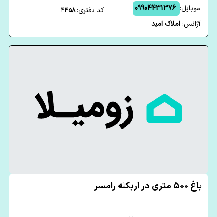
موبایل:
09904431376
کد دفتری:
4458
آژانس:
املاک امید
باغ 500 متری در اربکله رامسر