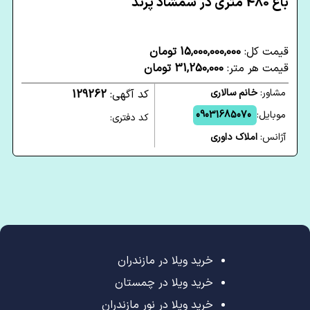
باغ 480 متری در شمشاد پرند
قیمت کل:
15,000,000,000 تومان
قیمت هر متر:
31,250,000 تومان
مشاور:
خانم سالاری
کد آگهی:
129262
موبایل:
09031685070
کد دفتری:
آژانس:
املاک داوری
خرید ویلا در مازندران
خرید ویلا در چمستان
خرید ویلا در نور مازندران