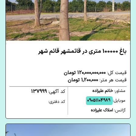
باغ 100000 متری در قائمشهر قائم شهر
قیمت کل:
120,000,000,000 تومان
قیمت هر متر:
1,200,000 تومان
مشاور:
خانم علیزاده
کد آگهی:
137999
موبایل:
09051104989
کد دفتری:
آژانس:
املاک علیزاده