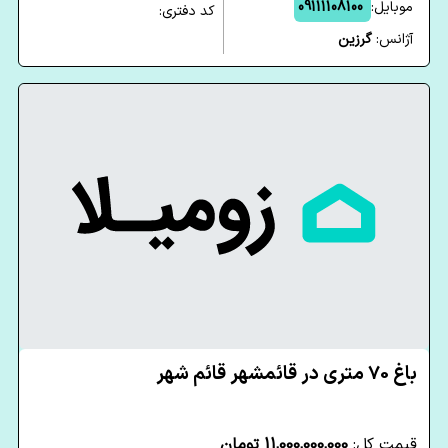
موبایل:
09111108100
کد دفتری:
آژانس:
گرزین
باغ 70 متری در قائمشهر قائم شهر
قیمت کل:
11,000,000,000 تومان