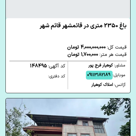
باغ 2350 متری در قائمشهر قائم شهر
قیمت کل:
4,000,000,000 تومان
قیمت هر متر:
1,700,000 تومان
مشاور:
کوهیار فرج پور
کد آگهی:
148495
موبایل:
09113182189
کد دفتری:
آژانس:
املاک کوهیار