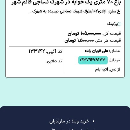
باغ 70 متری یک خوابه در شهرک نساجی قائم شهر
خ ساری ازادی102بطرف شهرک نساجی نرسیده به شهرک...
پارکینگ
قیمت کل:
105,000,000 تومان
قیمت هر متر:
1,500,000 تومان
مشاور:
علی قربان زاده
کد آگهی:
133142
موبایل:
09379678133
کد دفتری:
آژانس:
آتیه بام
خرید ویلا در مازندران