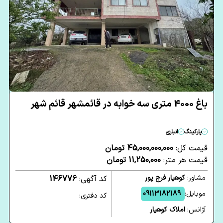
باغ 4000 متری سه خوابه در قائمشهر قائم شهر
پارکینگ
انباری
قیمت کل:
45,000,000,000 تومان
قیمت هر متر:
11,250,000 تومان
مشاور:
کوهیار فرج پور
کد آگهی:
146776
موبایل:
09113182189
کد دفتری:
آژانس:
املاک کوهیار