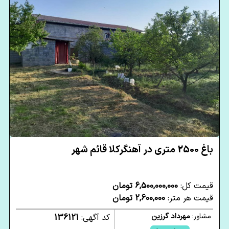
باغ 2500 متری در آهنگرکلا قائم شهر
قیمت کل:
6,500,000,000 تومان
قیمت هر متر:
2,600,000 تومان
مشاور:
مهرداد گرزین
کد آگهی:
136121