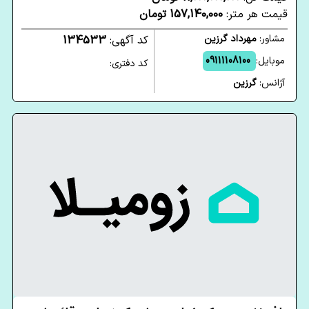
قیمت هر متر:
157,140,000 تومان
مشاور:
مهرداد گرزین
کد آگهی:
134533
موبایل:
09111108100
کد دفتری:
آژانس:
گرزین