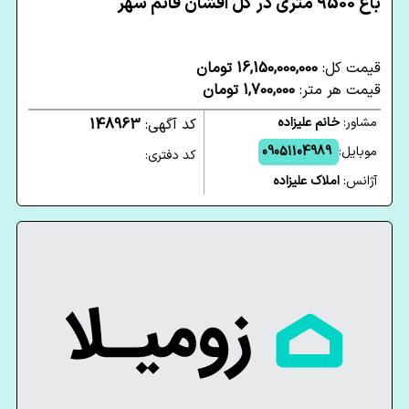
باغ 9500 متری در گل افشان قائم شهر
قیمت کل:
16,150,000,000 تومان
قیمت هر متر:
1,700,000 تومان
مشاور:
خانم علیزاده
کد آگهی:
148963
موبایل:
09051104989
کد دفتری:
آژانس:
املاک علیزاده