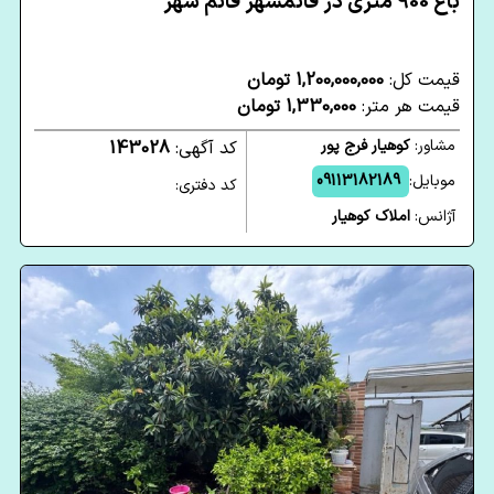
باغ 900 متری در قائمشهر قائم شهر
قیمت کل:
1,200,000,000 تومان
قیمت هر متر:
1,330,000 تومان
مشاور:
کوهیار فرج پور
کد آگهی:
143028
موبایل:
09113182189
کد دفتری:
آژانس:
املاک کوهیار