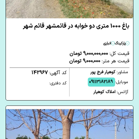
باغ 1000 متری دو خوابه در قائمشهر قائم شهر
پارکینگ
انباری
قیمت کل:
9,000,000,000 تومان
قیمت هر متر:
9,000,000 تومان
مشاور:
کوهیار فرج پور
کد آگهی:
142967
موبایل:
09113182189
کد دفتری:
آژانس:
املاک کوهیار