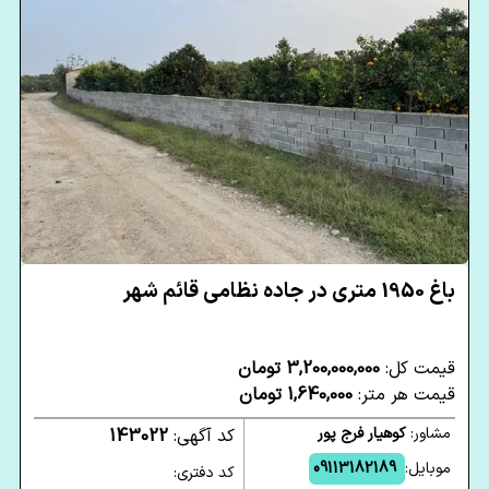
باغ 1950 متری در جاده نظامی قائم شهر
قیمت کل:
3,200,000,000 تومان
قیمت هر متر:
1,640,000 تومان
مشاور:
کوهیار فرج پور
کد آگهی:
143022
موبایل:
09113182189
کد دفتری: