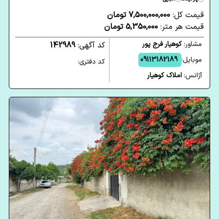
قیمت کل:
7,500,000,000 تومان
قیمت هر متر:
5,350,000 تومان
مشاور:
کوهیار فرج پور
کد آگهی:
142989
موبایل:
09113182189
کد دفتری:
آژانس:
املاک کوهیار