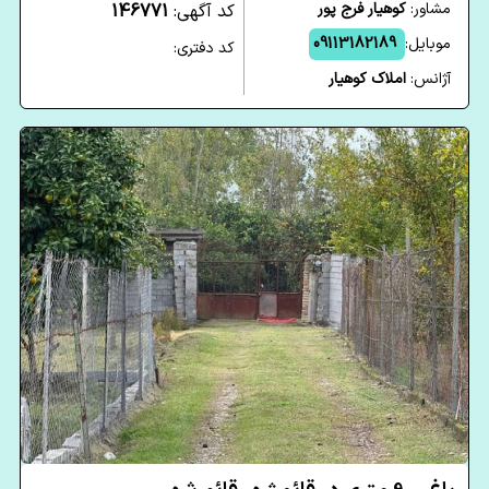
مشاور:
کوهیار فرج پور
کد آگهی:
146771
موبایل:
09113182189
کد دفتری:
آژانس:
املاک کوهیار