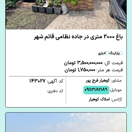
باغ 2000 متری در جاده نظامی قائم شهر
پارکینگ
انباری
قیمت کل:
3,500,000,000 تومان
قیمت هر متر:
1,750,000 تومان
مشاور:
کوهیار فرج پور
کد آگهی:
143027
موبایل:
09113182189
کد دفتری:
آژانس:
املاک کوهیار