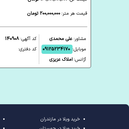
قیمت هر متر:
200,000,000 تومان
مشاور:
علی محمدی
کد آگهی:
140908
موبایل:
09125234170
کد دفتری:
آژانس:
املاک عزیزی
خرید ویلا در مازندران
خرید ویلا در چمستان