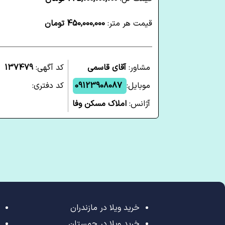
قیمت هر متر:
450,000,000 تومان
مشاور:
آقای قاسمی
کد آگهی:
137479
موبایل:
09123908087
کد دفتری:
آژانس:
املاک مسکن وفا
خرید ویلا در مازندران
خرید ویلا در چمستان