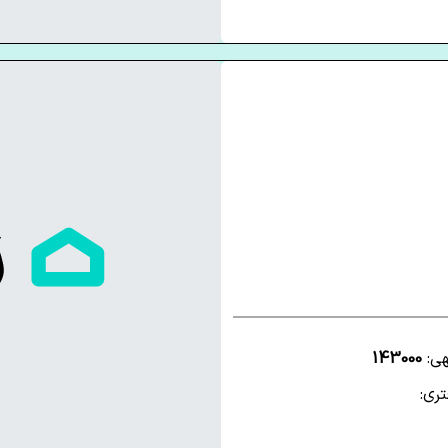
هی:
143000
ری: