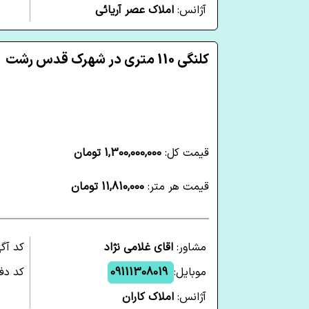
آژانس:
املاک عصر آریائی
کلنگی 110 متری در شهرک قدس رشت
قیمت کل:
1,300,000,000 تومان
قیمت هر متر:
11,810,000 تومان
مشاور:
اقای غلامی نژاد
کد آگ
موبایل:
09111308019
کد دفت
آژانس:
املاک کاران