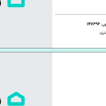
هی:
147396
ری: