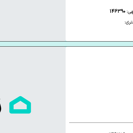
هی:
146390
ری: