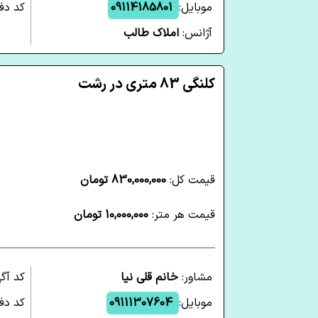
موبایل:
09114185801
کد دفت
آژانس:
املاک طالب
کلنگی 83 متری در رشت
قیمت کل:
830,000,000 تومان
قیمت هر متر:
10,000,000 تومان
مشاور:
خانم قلی نیا
کد آگ
موبایل:
09111307604
کد دفت