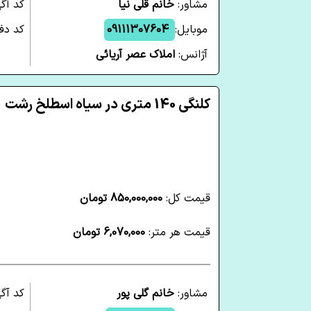
مشاور:
خانم قلی نیا
کد آگ
موبایل:
09111307604
کد دفت
آژانس:
املاک عصر آریائی
کلنگی 140 متری در سیاه اسطلخ رشت
قیمت کل:
850,000,000 تومان
قیمت هر متر:
6,070,000 تومان
مشاور:
خانم گلی پور
کد آگ