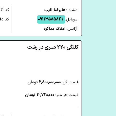
مشاور:
علیرضا نایب
کد آگ
موبایل:
09113585841
کد دفت
آژانس:
املاک مذاکره
کلنگی 220 متری در رشت
قیمت کل:
2,800,000,000 تومان
قیمت هر متر:
12,720,000 تومان