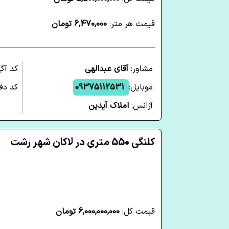
قیمت هر متر:
6,470,000 تومان
مشاور:
آقای عبدالهی
کد آگ
موبایل:
09375112531
کد دفت
آژانس:
املاک آیدین
کلنگی 550 متری در لاکان شهر رشت
قیمت کل:
6,000,000,000 تومان