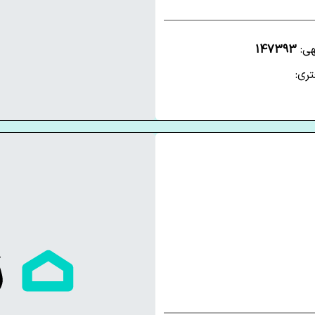
هی:
147393
ری: