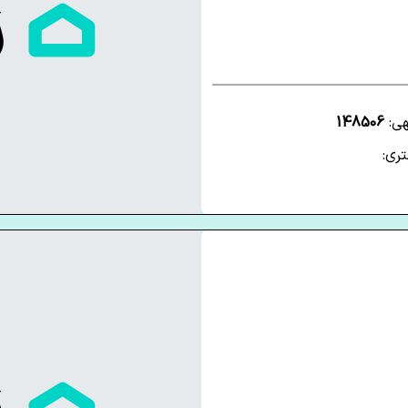
هی:
148506
ری: