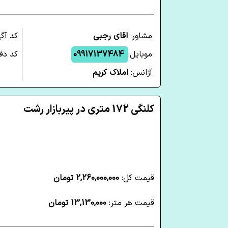
مشاور:
اقای رجبی
کد آگ
موبایل:
09917137484
کد دفت
آژانس:
املاک کریم
کلنگی 172 متری در پیربازار رشت
قیمت کل:
2,260,000,000 تومان
قیمت هر متر:
13,130,000 تومان