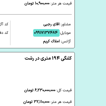
قیمت هر متر:
10,900,000 تومان
مشاور:
اقای رجبی
کد آگ
موبایل:
09917137484
کد دفت
آژانس:
املاک کریم
کلنگی 194 متری در رشت
قیمت کل:
6,230,000,000 تومان
قیمت هر متر:
32,110,000 تومان