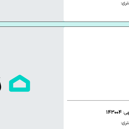
ری:
هی:
143004
ری: