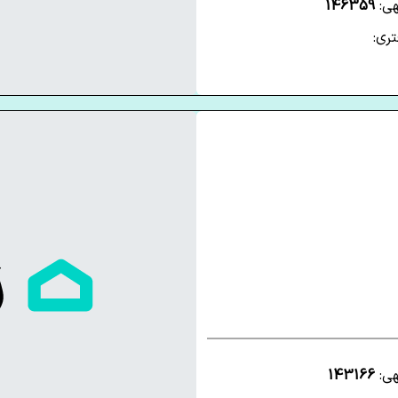
هی:
146359
ری:
هی:
143166