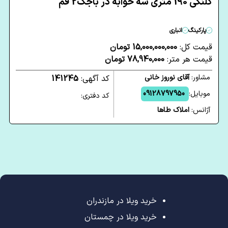
کلنگی 190 متری سه خوابه در باجک2 قم
پارکینگ
انباری
قیمت کل:
15,000,000,000 تومان
قیمت هر متر:
78,940,000 تومان
مشاور:
آقای نوروز خانی
کد آگهی:
141245
موبایل:
09128797950
کد دفتری:
آژانس:
املاک طاها
خرید ویلا در مازندران
خرید ویلا در چمستان