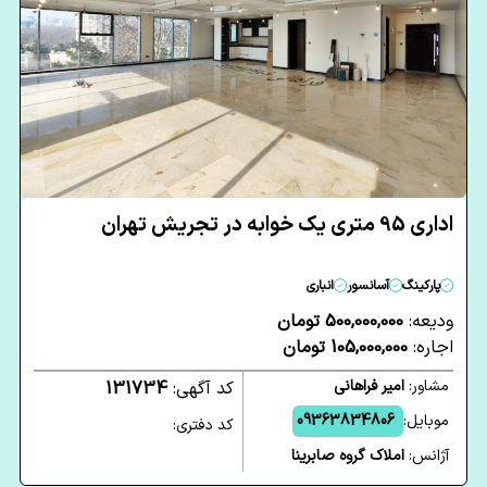
اداری 95 متری یک خوابه در تجریش تهران
پارکینگ
آسانسور
انباری
ودیعه:
500,000,000 تومان
اجاره:
105,000,000 تومان
مشاور:
امیر فراهانی
کد آگهی:
131734
موبایل:
09363834806
کد دفتری:
آژانس:
املاک گروه صابرینا