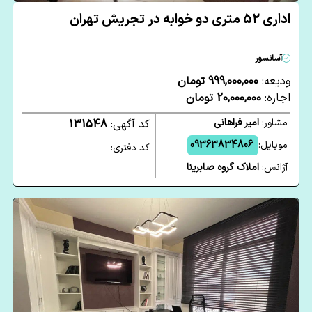
اداری 52 متری دو خوابه در تجریش تهران
آسانسور
ودیعه:
999,000,000 تومان
اجاره:
20,000,000 تومان
مشاور:
امیر فراهانی
کد آگهی:
131548
موبایل:
09363834806
کد دفتری:
آژانس:
املاک گروه صابرینا