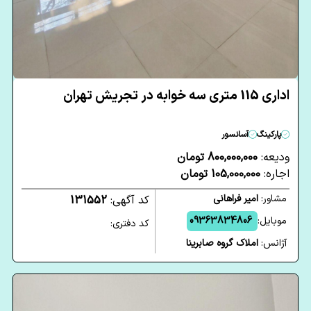
اداری 115 متری سه خوابه در تجریش تهران
پارکینگ
آسانسور
ودیعه:
800,000,000 تومان
اجاره:
105,000,000 تومان
مشاور:
امیر فراهانی
کد آگهی:
131552
موبایل:
09363834806
کد دفتری:
آژانس:
املاک گروه صابرینا