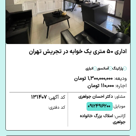
اداری 50 متری یک خوابه در تجریش تهران
پارکینگ
آسانسور
انباری
ودیعه:
1,300,000,000 تومان
اجاره:
110,000 تومان
مشاور:
دکتر احسان جواهری
کد آگهی:
131407
موبایل:
09124916200
کد دفتری:
آژانس:
املاک بزرگ خانواده
جواهری