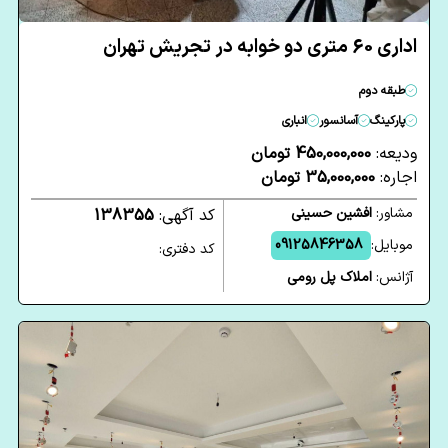
اداری 60 متری دو خوابه در تجریش تهران
طبقه دوم
پارکینگ
آسانسور
انباری
ودیعه:
450,000,000 تومان
اجاره:
35,000,000 تومان
مشاور:
افشین حسینی
کد آگهی:
138355
موبایل:
09125846358
کد دفتری:
آژانس:
املاک پل رومی