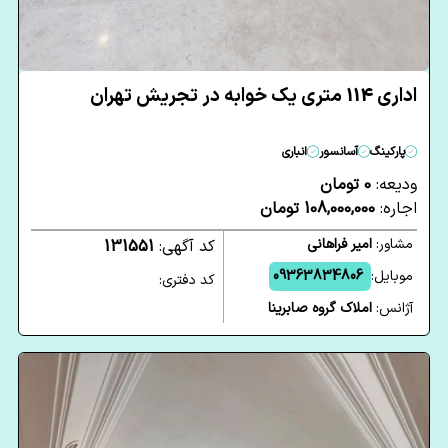
اداری 114 متری یک خوابه در تجریش تهران
پارکینگ
آسانسور
انباری
ودیعه:
0 تومان
اجاره:
108,000,000 تومان
مشاور:
امیر فراهانی
کد آگهی:
131551
موبایل:
09363834806
کد دفتری:
آژانس:
املاک گروه صابرینا