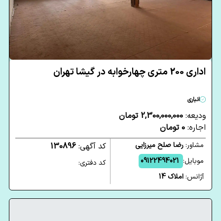
اداری 200 متری چهارخوابه در گیشا تهران
انباری
ودیعه:
2,300,000,000 تومان
اجاره:
0 تومان
مشاور:
رضا صلح میرزایی
کد آگهی:
130896
موبایل:
09122494021
کد دفتری:
آژانس:
املاک 14