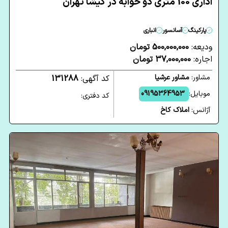
اداری 100 متری دو خوابه در گیشا تهران
پارکینگ
آسانسور
انباری
ودیعه:
500,000,000 تومان
اجاره:
37,000,000 تومان
مشاور:
مشاور عرشیا
کد آگهی:
131288
موبایل:
09195364953
کد دفتری:
آژانس:
املاک کاخ