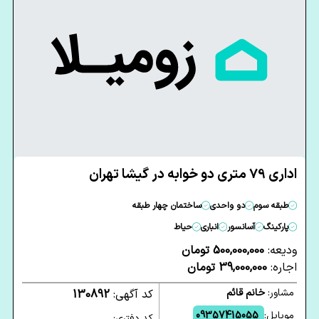
اداری 79 متری دو خوابه در گیشا تهران
طبقه سوم
دو واحدی
ساختمان چهار طبقه
پارکینگ
آسانسور
انباری
حیاط
ودیعه:
500,000,000 تومان
اجاره:
39,000,000 تومان
مشاور:
خانم قائم
کد آگهی:
130892
موبایل:
09357415055
کد دفتری: