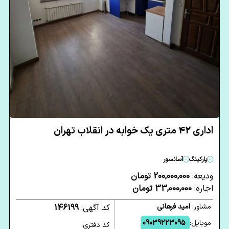
اداری 42 متری یک خوابه در انقلاب تهران
پارکینگ
آسانسور
ودیعه:
200,000,000 تومان
اجاره:
33,000,000 تومان
مشاور:
امید فرهانی
کد آگهی:
146199
موبایل:
09039223095
کد دفتری: