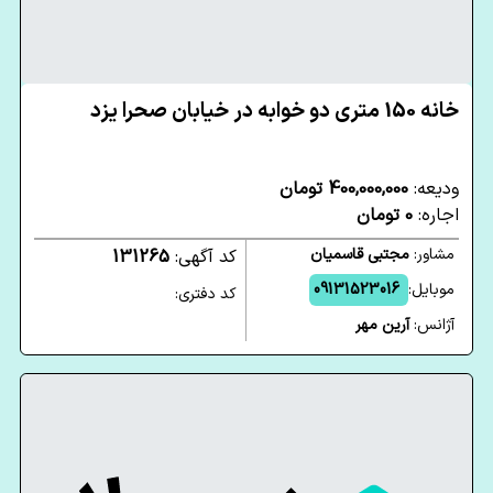
خانه 150 متری دو خوابه در خیابان صحرا یزد
ودیعه:
400,000,000 تومان
اجاره:
0 تومان
مشاور:
مجتبی قاسمیان
کد آگهی:
131265
موبایل:
09131523016
کد دفتری:
آژانس:
آرین مهر