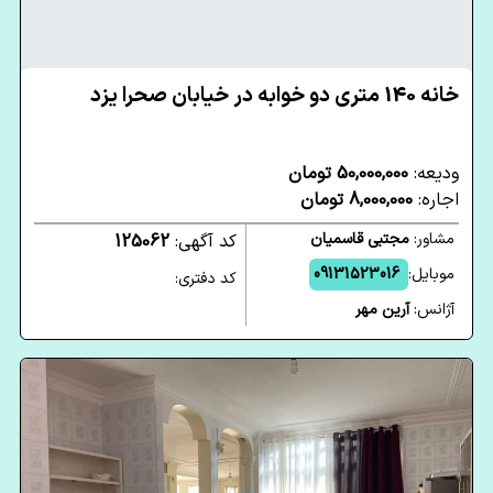
خانه 140 متری دو خوابه در خیابان صحرا یزد
ودیعه:
50,000,000 تومان
اجاره:
8,000,000 تومان
مشاور:
مجتبی قاسمیان
کد آگهی:
125062
موبایل:
09131523016
کد دفتری:
آژانس:
آرین مهر