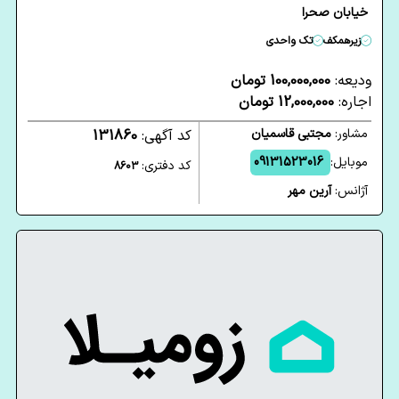
خیابان صحرا
زیرهمکف
تک واحدی
ودیعه:
100,000,000 تومان
اجاره:
12,000,000 تومان
مشاور:
مجتبی قاسمیان
کد آگهی:
131860
موبایل:
09131523016
کد دفتری:
8603
آژانس:
آرین مهر