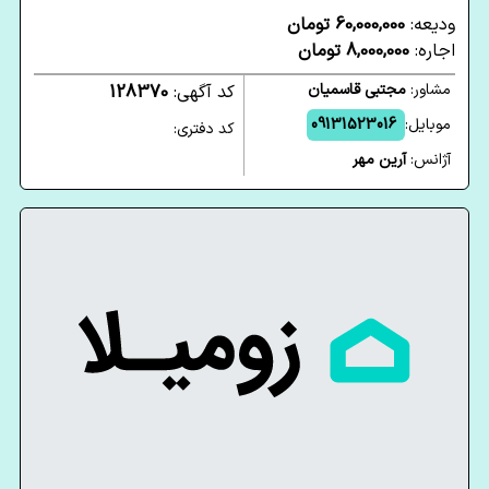
ودیعه:
60,000,000 تومان
اجاره:
8,000,000 تومان
مشاور:
مجتبی قاسمیان
کد آگهی:
128370
موبایل:
09131523016
کد دفتری:
آژانس:
آرین مهر