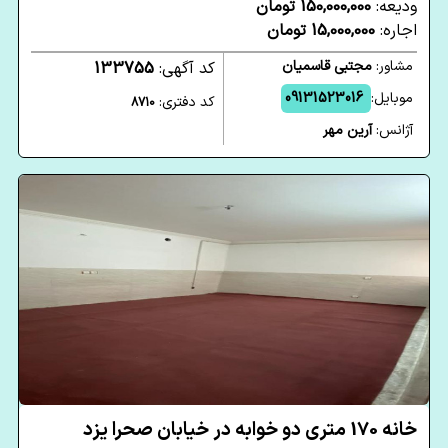
ودیعه:
150,000,000 تومان
اجاره:
15,000,000 تومان
مشاور:
مجتبی قاسمیان
کد آگهی:
133755
موبایل:
09131523016
کد دفتری:
8710
آژانس:
آرین مهر
خانه 170 متری دو خوابه در خیابان صحرا یزد