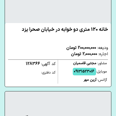
خانه 120 متری دو خوابه در خیابان صحرا یزد
ودیعه:
200,000,000 تومان
اجاره:
2,000,000 تومان
مشاور:
مجتبی قاسمیان
کد آگهی:
128366
موبایل:
09131523016
کد دفتری:
آژانس:
آرین مهر