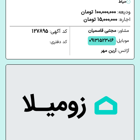
حیاط
ودیعه:
100,000,000 تومان
اجاره:
15,000,000 تومان
مشاور:
مجتبی قاسمیان
کد آگهی:
127895
موبایل:
09131523016
کد دفتری:
آژانس:
آرین مهر