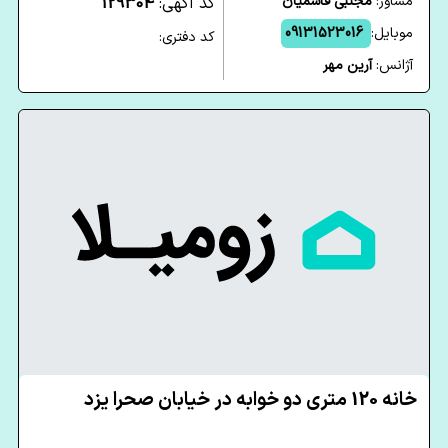
مشاور:
مجتبی قاسمیان
کد آگهی:
129304
موبایل:
09131523016
کد دفتری:
آژانس:
آرین مهر
خانه 120 متری دو خوابه در خیابان صحرا یزد