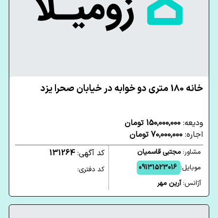
خانه 180 متری دو خوابه در خیابان صحرا یزد
ودیعه:
150,000,000 تومان
اجاره:
70,000,000 تومان
مشاور:
مجتبی قاسمیان
کد آگهی:
131264
موبایل:
09131523016
کد دفتری:
آژانس:
آرین مهر