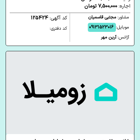
اجاره:
7,500,000 تومان
مشاور:
مجتبی قاسمیان
کد آگهی:
125424
موبایل:
09131523016
کد دفتری:
آژانس:
آرین مهر