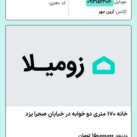
موبایل:
09131523016
کد دفتری:
آژانس:
آرین مهر
خانه 170 متری دو خوابه در خیابان صحرا یزد
ودیعه:
150,000,000 تومان