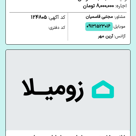
اجاره:
8,000,000 تومان
مشاور:
مجتبی قاسمیان
کد آگهی:
124805
موبایل:
09131523016
کد دفتری:
آژانس:
آرین مهر