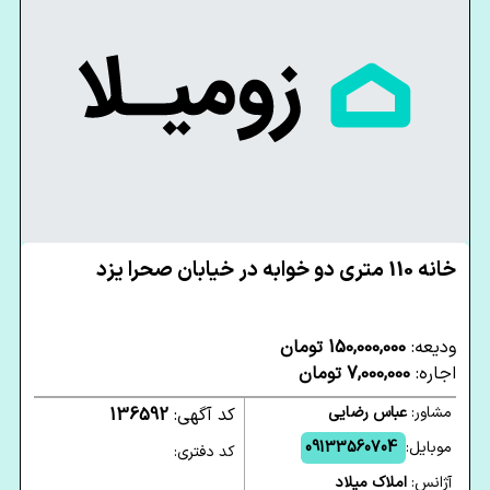
خانه 110 متری دو خوابه در خیابان صحرا یزد
ودیعه:
150,000,000 تومان
اجاره:
7,000,000 تومان
مشاور:
عباس رضایی
کد آگهی:
136592
موبایل:
09133560704
کد دفتری:
آژانس:
املاک میلاد