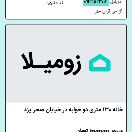
موبایل:
09131523016
کد دفتری:
آژانس:
آرین مهر
خانه 130 متری دو خوابه در خیابان صحرا یزد
ودیعه:
100,000,000 تومان