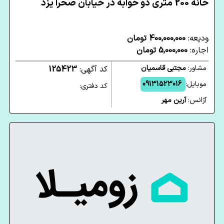
خانه 200 متری دو خوابه در خیابان صحرا یزد
ودیعه:
400,000,000 تومان
اجاره:
5,000,000 تومان
مشاور:
مجتبی قاسمیان
کد آگهی:
125423
موبایل:
09131523016
کد دفتری:
آژانس:
آرین مهر