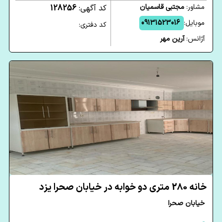
مشاور:
مجتبی قاسمیان
کد آگهی:
128256
موبایل:
09131523016
کد دفتری:
آژانس:
آرین مهر
خانه 280 متری دو خوابه در خیابان صحرا یزد
خیابان صحرا