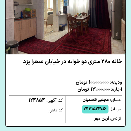
خانه 280 متری دو خوابه در خیابان صحرا یزد
ودیعه:
100,000,000 تومان
اجاره:
13,000,000 تومان
مشاور:
مجتبی قاسمیان
کد آگهی:
124854
موبایل:
09131523016
کد دفتری:
آژانس:
آرین مهر