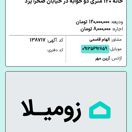
خانه 120 متری دو خوابه در خیابان صحرا یزد
ودیعه:
120,000,000 تومان
اجاره:
8,000,000 تومان
مشاور:
الهام قاسمی
کد آگهی:
138717
موبایل:
09135692859
کد دفتری:
آژانس:
آرین مهر