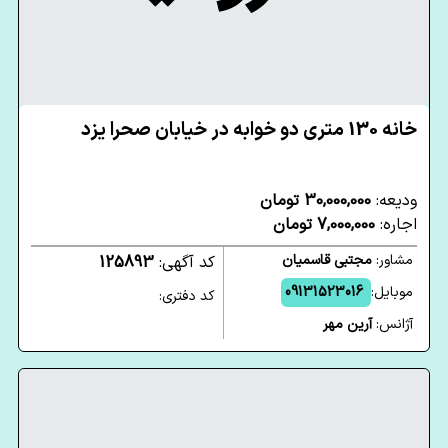
خانه 130 متری دو خوابه در خیابان صحرا یزد
ودیعه:
30,000,000 تومان
اجاره:
7,000,000 تومان
مشاور:
مجتبی قاسمیان
کد آگهی:
125893
موبایل:
09131523016
کد دفتری:
آژانس:
آرین مهر