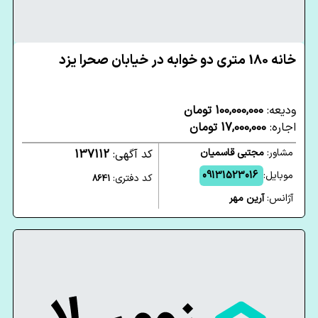
خانه 180 متری دو خوابه در خیابان صحرا یزد
ودیعه:
100,000,000 تومان
اجاره:
17,000,000 تومان
مشاور:
مجتبی قاسمیان
کد آگهی:
137112
موبایل:
09131523016
کد دفتری:
8641
آژانس:
آرین مهر