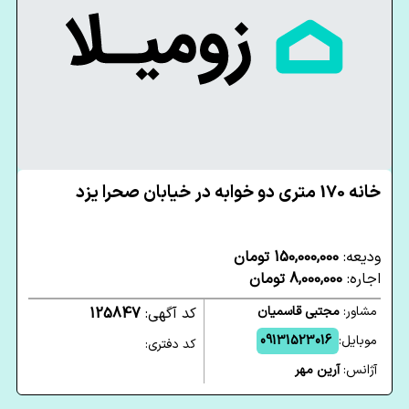
خانه 170 متری دو خوابه در خیابان صحرا یزد
ودیعه:
150,000,000 تومان
اجاره:
8,000,000 تومان
مشاور:
مجتبی قاسمیان
کد آگهی:
125847
موبایل:
09131523016
کد دفتری:
آژانس:
آرین مهر