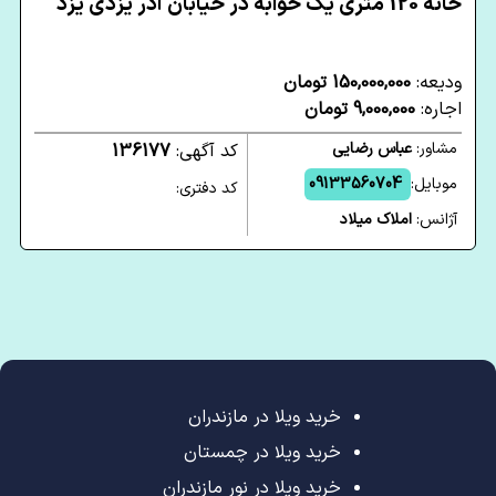
خانه 120 متری یک خوابه در خیابان آذر یزدی یزد
ودیعه:
150,000,000 تومان
اجاره:
9,000,000 تومان
مشاور:
عباس رضایی
کد آگهی:
136177
موبایل:
09133560704
کد دفتری:
آژانس:
املاک میلاد
خرید ویلا در مازندران
خرید ویلا در چمستان
خرید ویلا در نور مازندران