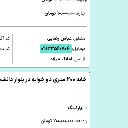
اجاره:
10,000,000 تومان
مشاور:
عباس رضایی
کد آگ
موبایل:
09133560704
کد دفت
آژانس:
املاک میلاد
خانه 200 متری دو خوابه در بلوار دانشجو یزد
پارکینگ
ودیعه:
200,000,000 تومان