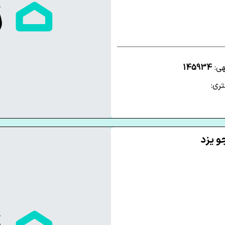
هی:
145934
ری: