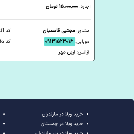
اجاره:
15,000,000 تومان
مشاور:
مجتبی قاسمیان
کد آگ
موبایل:
09131523016
کد دفت
آژانس:
آرین مهر
خرید ویلا در مازندران
خرید ویلا در چمستان
خرید ویلا در نور مازندران