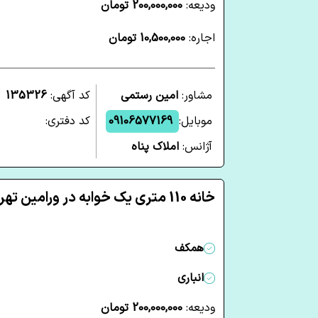
ودیعه:
200,000,000 تومان
اجاره:
10,500,000 تومان
مشاور:
امین رستمی
کد آگهی:
135326
موبایل:
09106577169
کد دفتری:
آژانس:
املاک پناه
خانه 110 متری یک خوابه در ورامین تهران
همکف
انباری
ودیعه:
200,000,000 تومان