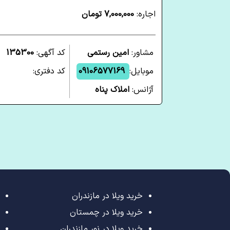
اجاره:
7,000,000 تومان
مشاور:
امین رستمی
کد آگهی:
135300
موبایل:
09106577169
کد دفتری:
آژانس:
املاک پناه
خرید ویلا در مازندران
خرید ویلا در چمستان
خرید ویلا در نور مازندران