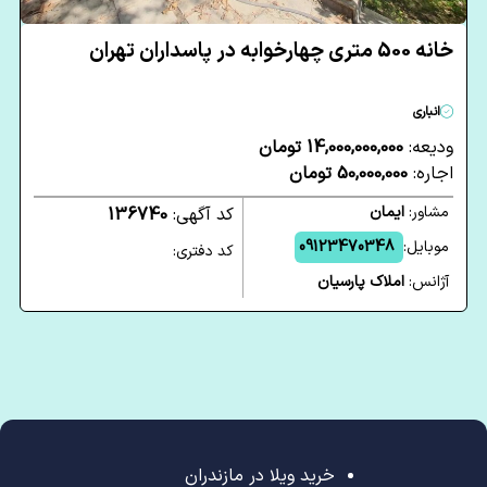
خانه 500 متری چهارخوابه در پاسداران تهران
انباری
ودیعه:
14,000,000,000 تومان
اجاره:
50,000,000 تومان
مشاور:
ایمان
کد آگهی:
136740
موبایل:
09123470348
کد دفتری:
آژانس:
املاک پارسیان
خرید ویلا در مازندران