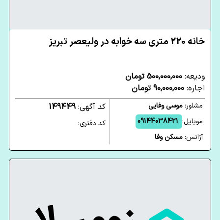
خانه 220 متری سه خوابه در ولیعصر تبریز
ودیعه:
500,000,000 تومان
اجاره:
90,000,000 تومان
مشاور:
موسی وفایی
کد آگهی:
149449
موبایل:
09144038421
کد دفتری:
آژانس:
مسکن وفا