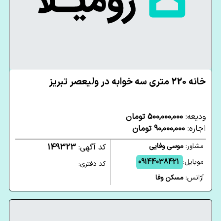
خانه 220 متری سه خوابه در ولیعصر تبریز
ودیعه:
500,000,000 تومان
اجاره:
90,000,000 تومان
مشاور:
موسی وفایی
کد آگهی:
149323
موبایل:
09144038421
کد دفتری:
آژانس:
مسکن وفا