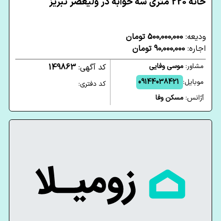
خانه 220 متری سه خوابه در ولیعصر تبریز
ودیعه:
500,000,000 تومان
اجاره:
90,000,000 تومان
مشاور:
موسی وفایی
کد آگهی:
149863
موبایل:
09144038421
کد دفتری:
آژانس:
مسکن وفا