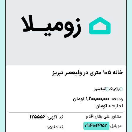
خانه 105 متری در ولیعصر تبریز
پارکینگ
آسانسور
ودیعه:
1,200,000,000 تومان
اجاره:
0 تومان
مشاور:
علی بقال اقدم
کد آگهی:
125556
موبایل:
09141014952
کد دفتری: