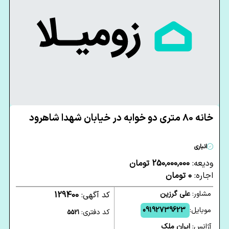
خانه 80 متری دو خوابه در خیابان شهدا شاهرود
انباری
ودیعه:
250,000,000 تومان
اجاره:
0 تومان
مشاور:
علی گرزین
کد آگهی:
129400
موبایل:
09192739623
کد دفتری:
5521
آژانس:
ایران ملک