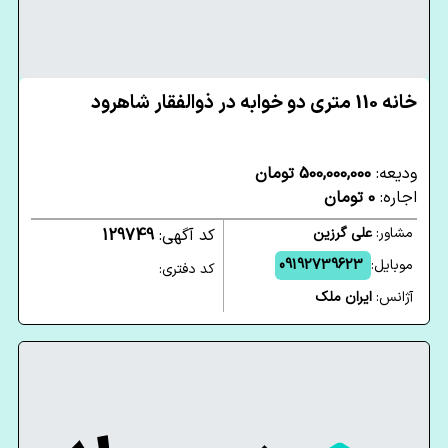
خانه 110 متری دو خوابه در ذوالفقار شاهرود
ودیعه:
500,000,000 تومان
اجاره:
0 تومان
مشاور:
علی گرزین
کد آگهی:
129749
موبایل:
09192739623
کد دفتری:
آژانس:
ایران ملک