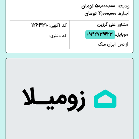
ودیعه:
50,000,000 تومان
اجاره:
4,000,000 تومان
مشاور:
علی گرزین
کد آگهی:
126430
موبایل:
09192739623
کد دفتری:
آژانس:
ایران ملک