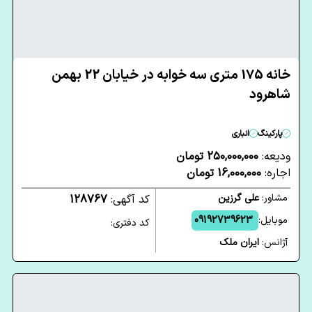
خانه 175 متری سه خوابه در خیابان 22 بهمن
شاهرود
پارکینگ
انباری
ودیعه:
250,000,000 تومان
اجاره:
16,000,000 تومان
مشاور:
علی گرزین
کد آگهی:
128767
موبایل:
09192739623
کد دفتری:
آژانس:
ایران ملک