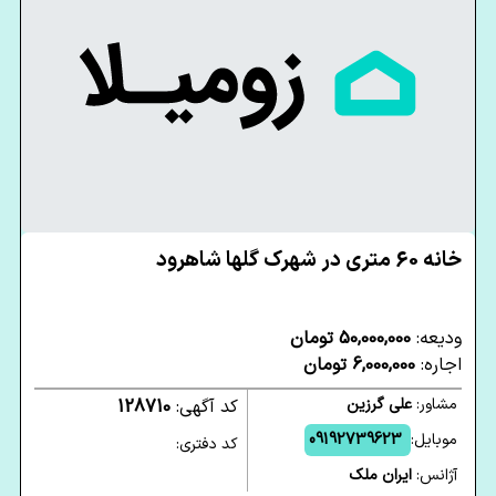
خانه 60 متری در شهرک گلها شاهرود
ودیعه:
50,000,000 تومان
اجاره:
6,000,000 تومان
مشاور:
علی گرزین
کد آگهی:
128710
موبایل:
09192739623
کد دفتری:
آژانس:
ایران ملک