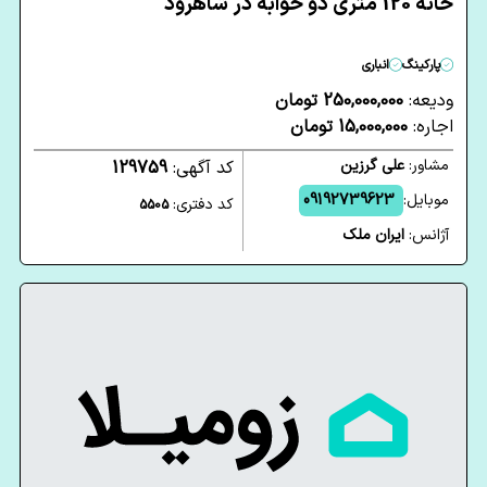
خانه 120 متری دو خوابه در شاهرود
پارکینگ
انباری
ودیعه:
250,000,000 تومان
اجاره:
15,000,000 تومان
مشاور:
علی گرزین
کد آگهی:
129759
موبایل:
09192739623
کد دفتری:
5505
آژانس:
ایران ملک