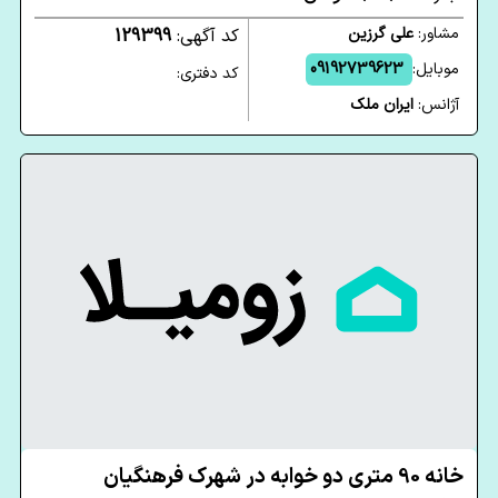
مشاور:
علی گرزین
کد آگهی:
129399
موبایل:
09192739623
کد دفتری:
آژانس:
ایران ملک
خانه 90 متری دو خوابه در شهرک فرهنگیان