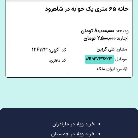
خانه 65 متری یک خوابه در شاهرود
ودیعه:
80,000,000 تومان
اجاره:
2,500,000 تومان
مشاور:
علی گرزین
کد آگهی:
126123
موبایل:
09192739623
کد دفتری:
آژانس:
ایران ملک
خرید ویلا در مازندران
خرید ویلا در چمستان