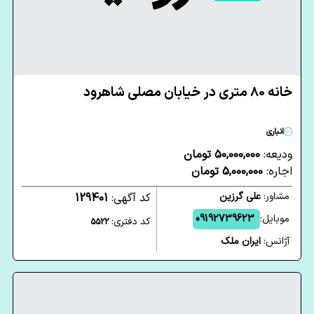
خانه 80 متری در خیابان مصلی شاهرود
انباری
ودیعه:
50,000,000 تومان
اجاره:
5,000,000 تومان
مشاور:
علی گرزین
کد آگهی:
129401
موبایل:
09192739623
کد دفتری:
5522
آژانس:
ایران ملک