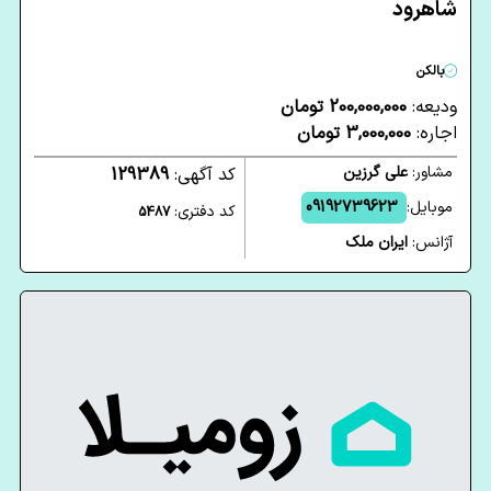
شاهرود
بالکن
ودیعه:
200,000,000 تومان
اجاره:
3,000,000 تومان
مشاور:
علی گرزین
کد آگهی:
129389
موبایل:
09192739623
کد دفتری:
5487
آژانس:
ایران ملک