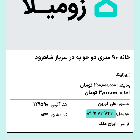
خانه 90 متری دو خوابه در سرباز شاهرود
پارکینگ
ودیعه:
200,000,000 تومان
اجاره:
3,000,000 تومان
مشاور:
علی گرزین
کد آگهی:
129590
موبایل:
09192739623
کد دفتری:
5149
آژانس:
ایران ملک