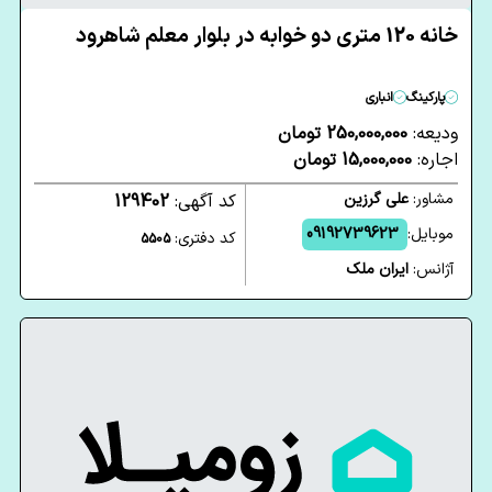
خانه 120 متری دو خوابه در بلوار معلم شاهرود
پارکینگ
انباری
ودیعه:
250,000,000 تومان
اجاره:
15,000,000 تومان
مشاور:
علی گرزین
کد آگهی:
129402
موبایل:
09192739623
کد دفتری:
5505
آژانس:
ایران ملک