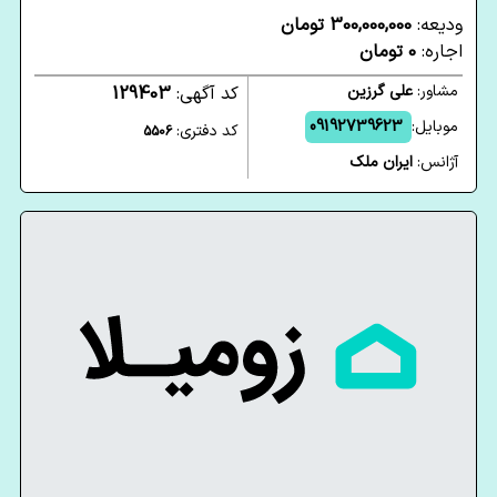
ودیعه:
300,000,000 تومان
اجاره:
0 تومان
مشاور:
علی گرزین
کد آگهی:
129403
موبایل:
09192739623
کد دفتری:
5506
آژانس:
ایران ملک