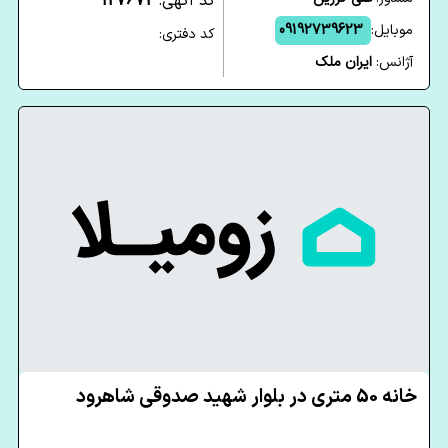
کد آگهی:
127672
موبایل:
09192739623
کد دفتری:
آژانس:
ایران ملک
خانه 50 متری در بلوار شهید صدوقی شاهرود