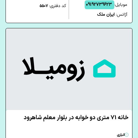
موبایل:
09192739623
کد دفتری:
5507
آژانس:
ایران ملک
خانه 71 متری دو خوابه در بلوار معلم شاهرود
انباری