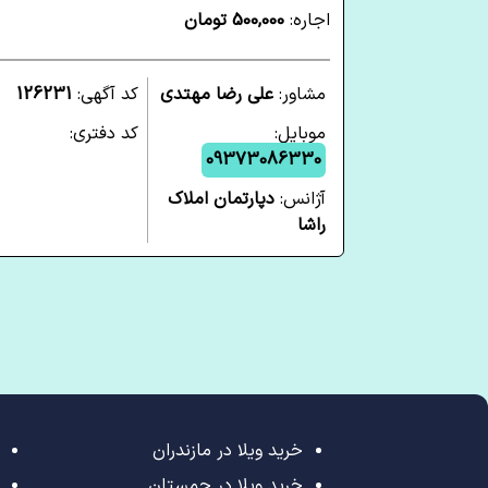
اجاره:
500,000 تومان
مشاور:
علی رضا مهتدی
کد آگهی:
126231
موبایل:
کد دفتری:
09373086330
آژانس:
دپارتمان املاک
راشا
خرید ویلا در مازندران
خرید ویلا در چمستان