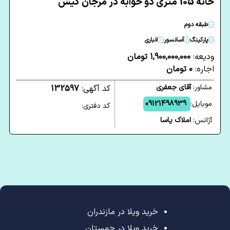
خانه 105 متری دو خوابه در مرجان کیش
طبقه دوم
پارکینگ
آسانسور
انباری
ودیعه:
1,900,000,000 تومان
اجاره:
0 تومان
مشاور:
آقای جعفری
کد آگهی:
132597
موبایل:
09121498939
کد دفتری:
آژانس:
املاک یاسا
خرید ویلا در مازندران
خرید ویلا در چمستان