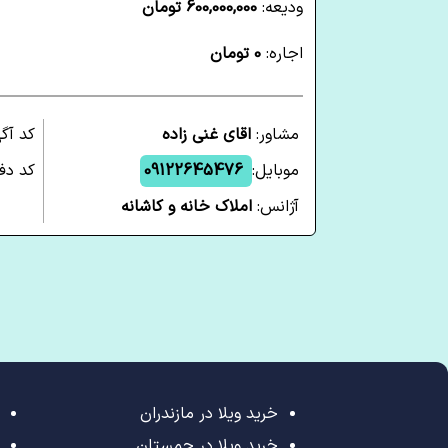
ودیعه:
600,000,000 تومان
اجاره:
0 تومان
مشاور:
اقای غنی زاده
کد آگ
موبایل:
09122645476
کد دفت
آژانس:
املاک خانه و کاشانه
خرید ویلا در مازندران
خرید ویلا در چمستان