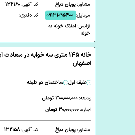
مشاور:
پویان دباغ
کد آگهی:
132160
موبایل:
09131095400
کد دفتری:
آژانس:
املاک خونه به
خونه
خانه 145 متری سه خوابه در سعادت آب
اصفهان
طبقه اول
ساختمان دو طبقه
ودیعه:
300,000,000 تومان
اجاره:
30,000,000 تومان
مشاور:
پویان دباغ
کد آگهی:
132158