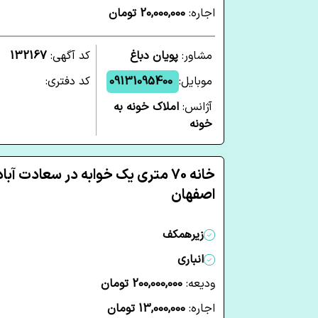
اجاره:
20,000,000 تومان
مشاور:
پویان دباغ
کد آگهی:
132167
موبایل:
09131095400
کد دفتری:
آژانس:
املاک خونه به
خونه
خانه 70 متری یک خوابه در سعادت آباد
اصفهان
زیرهمکف
انباری
ودیعه:
200,000,000 تومان
اجاره:
13,000,000 تومان