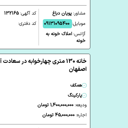
مشاور:
پویان دباغ
کد آگهی:
132165
موبایل:
09131095400
کد دفتری:
آژانس:
املاک خونه به
خونه
خانه 130 متری چهارخوابه در سعادت آ
اصفهان
همکف
پارکینگ
ودیعه:
1,400,000,000 تومان
اجاره:
45,000,000 تومان