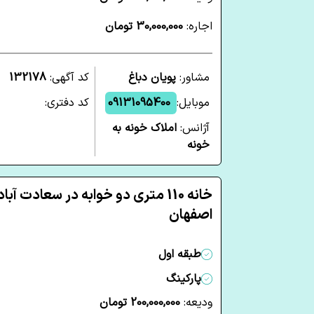
اجاره:
30,000,000 تومان
مشاور:
پویان دباغ
کد آگهی:
132178
موبایل:
09131095400
کد دفتری:
آژانس:
املاک خونه به
خونه
خانه 110 متری دو خوابه در سعادت آباد
اصفهان
طبقه اول
پارکینگ
ودیعه:
200,000,000 تومان