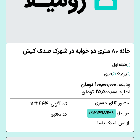
خانه 80 متری دو خوابه در شهرک صدف کیش
طبقه اول
پارکینگ
انباری
ودیعه:
100,000,000 تومان
اجاره:
25,500,000 تومان
مشاور:
آقای جعفری
کد آگهی:
132644
موبایل:
09121498939
کد دفتری:
آژانس:
املاک یاسا