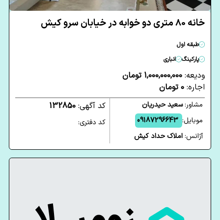
خانه 80 متری دو خوابه در خیابان سرو کیش
طبقه اول
پارکینگ
انباری
ودیعه:
1,000,000,000 تومان
اجاره:
0 تومان
مشاور:
سعید حیدریان
کد آگهی:
132850
موبایل:
09187296643
کد دفتری:
آژانس:
املاک حداد كيش