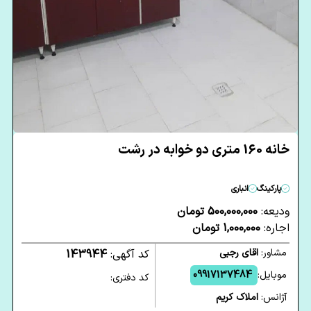
خانه 160 متری دو خوابه در رشت
پارکینگ
انباری
ودیعه:
500,000,000 تومان
اجاره:
1,000,000 تومان
مشاور:
اقای رجبی
کد آگهی:
143944
موبایل:
09917137484
کد دفتری:
آژانس:
املاک کریم