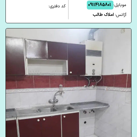
موبایل:
09114185801
کد دفتری:
آژانس:
املاک طالب