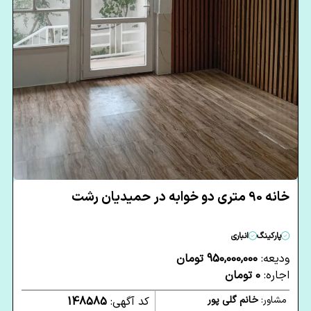
خانه 90 متری دو خوابه در حمیدیان رشت
پارکینگ
انباری
ودیعه:
950,000,000 تومان
اجاره:
0 تومان
مشاور:
خانم گلی پور
کد آگهی:
148585