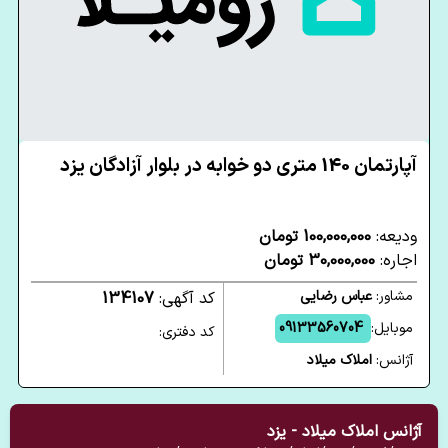
آپارتمان 140 متری دو خوابه در بلوار آزادگان یزد
ودیعه:
100,000,000 تومان
اجاره:
30,000,000 تومان
مشاور:
عباس رضایی
کد آگهی:
134107
موبایل:
09133560704
کد دفتری:
آژانس:
املاک میلاد
آژانس املاک میلاد - یزد