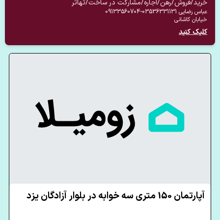
خرید/فروش/رهن/اجاره/مشارکت در ساخت/تهاتر
عباس رضایی
03536331131-09133560704
خیابان کاشانی
کلیک کنید
آپارتمان 150 متری سه خوابه در بلوار آزادگان یزد