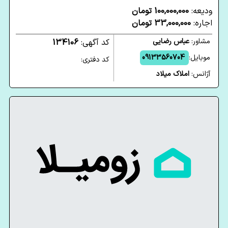
ودیعه:
100,000,000 تومان
اجاره:
33,000,000 تومان
مشاور:
عباس رضایی
کد آگهی:
134106
موبایل:
09133560704
کد دفتری:
آژانس:
املاک میلاد