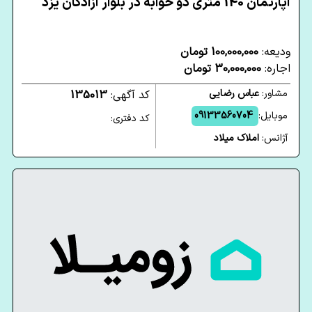
آپارتمان 140 متری دو خوابه در بلوار آزادگان یزد
ودیعه:
100,000,000 تومان
اجاره:
30,000,000 تومان
مشاور:
عباس رضایی
کد آگهی:
135013
موبایل:
09133560704
کد دفتری:
آژانس:
املاک میلاد