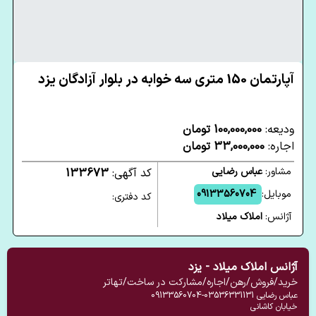
آپارتمان 150 متری سه خوابه در بلوار آزادگان یزد
ودیعه:
100,000,000 تومان
اجاره:
33,000,000 تومان
مشاور:
عباس رضایی
کد آگهی:
133673
موبایل:
09133560704
کد دفتری:
آژانس:
املاک میلاد
آژانس املاک میلاد - یزد
خرید/فروش/رهن/اجاره/مشارکت در ساخت/تهاتر
عباس رضایی
03536331131-09133560704
خیابان کاشانی