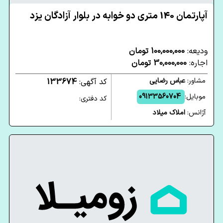
آپارتمان 140 متری دو خوابه در بلوار آزادگان یزد
ودیعه:
100,000,000 تومان
اجاره:
30,000,000 تومان
مشاور:
عباس رضایی
کد آگهی:
133674
موبایل:
09133560704
کد دفتری:
آژانس:
املاک میلاد