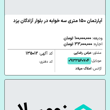
آپارتمان 150 متری سه خوابه در بلوار آزادگان یزد
ودیعه:
100,000,000 تومان
اجاره:
33,000,000 تومان
مشاور:
عباس رضایی
کد آگهی:
135012
موبایل:
09133560704
کد دفتری:
آژانس:
املاک میلاد