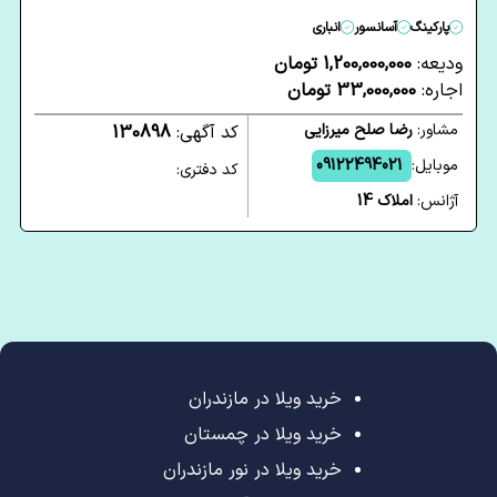
پارکینگ
آسانسور
انباری
ودیعه:
1,200,000,000 تومان
اجاره:
33,000,000 تومان
مشاور:
رضا صلح میرزایی
کد آگهی:
130898
موبایل:
09122494021
کد دفتری:
آژانس:
املاک 14
خرید ویلا در مازندران
خرید ویلا در چمستان
خرید ویلا در نور مازندران