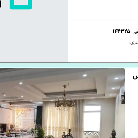
هی:
146325
ری:
رس