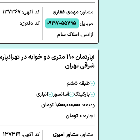
مشاور:
مهدی غفاری
کد آگهی:
137367
موبایل:
09197055795
کد دفتری:
آژانس:
املاک سام
آپارتمان 110 متری دو خوابه در تهرانپا
شرقی تهران
طبقه ششم
پارکینگ
آسانسور
انباری
ودیعه:
1,500,000,000 تومان
اجاره:
0 تومان
مشاور:
مشاور امیری
کد آگهی:
137341