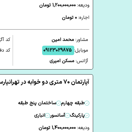
ودیعه:
1,200,000,000 تومان
اجاره:
0 تومان
مشاور:
محمد امین
کد آگ
موبایل:
09123029875
کد دفت
آژانس:
مسکن امیری
آپارتمان 70 متری دو خوابه در تهرانپارس شرقی تهران
طبقه چهارم
ساختمان پنج طبقه
پارکینگ
آسانسور
انباری
ودیعه:
1,400,000,000 تومان