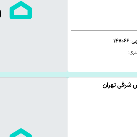
هی:
147066
ری: