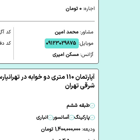
اجاره:
0 تومان
مشاور:
محمد امین
کد آگ
موبایل:
09123029875
کد دفت
آژانس:
مسکن امیری
آپارتمان 110 متری دو خوابه در تهرانپا
شرقی تهران
طبقه ششم
پارکینگ
آسانسور
انباری
ودیعه:
1,400,000,000 تومان