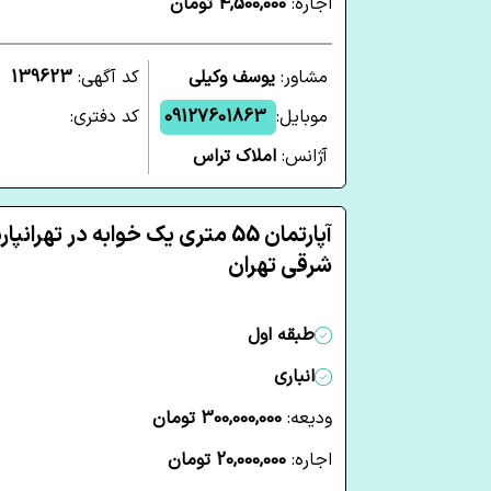
اجاره:
4,500,000 تومان
مشاور:
یوسف وکیلی
کد آگهی:
139623
موبایل:
09127601863
کد دفتری:
آژانس:
املاک تراس
آپارتمان 55 متری یک خوابه در تهرانپ
شرقی تهران
طبقه اول
انباری
ودیعه:
300,000,000 تومان
اجاره:
20,000,000 تومان