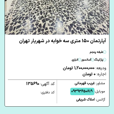
آپارتمان 150 متری سه خوابه در شهریار تهران
طبقه پنجم
پارکینگ
آسانسور
انباری
ودیعه:
1,200,000,000 تومان
اجاره:
0 تومان
مشاور:
غریب قهرمانی
کد آگهی:
135690
موبایل:
09393650819
کد دفتری:
آژانس:
املاک شریفی