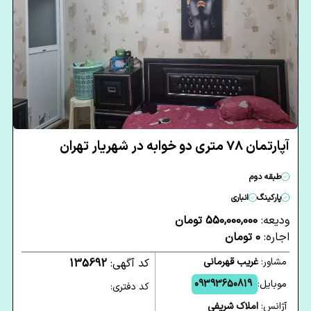
آپارتمان 78 متری دو خوابه در شهریار تهران
طبقه دوم
پارکینگ
انباری
ودیعه:
550,000,000 تومان
اجاره:
0 تومان
مشاور:
غریب قهرمانی
کد آگهی:
135692
موبایل:
09393650819
کد دفتری:
آژانس:
املاک شریفی