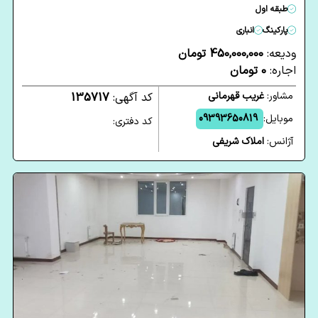
طبقه اول
پارکینگ
انباری
ودیعه:
450,000,000 تومان
اجاره:
0 تومان
مشاور:
غریب قهرمانی
کد آگهی:
135717
موبایل:
09393650819
کد دفتری:
آژانس:
املاک شریفی