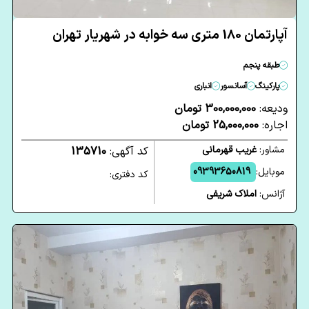
آپارتمان 180 متری سه خوابه در شهریار تهران
طبقه پنجم
پارکینگ
آسانسور
انباری
ودیعه:
300,000,000 تومان
اجاره:
25,000,000 تومان
مشاور:
غریب قهرمانی
کد آگهی:
135710
موبایل:
09393650819
کد دفتری:
آژانس:
املاک شریفی