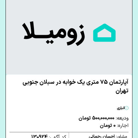
آپارتمان 75 متری یک خوابه در سبلان جنوبی
تهران
انباری
ودیعه:
500,000,000 تومان
اجاره:
0 تومان
مشاور:
احسان رحمانی
کد آگهی:
130924