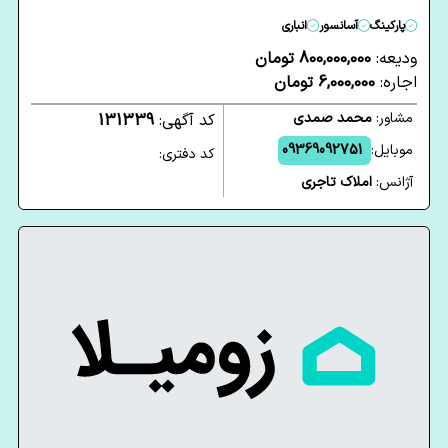
پارکینگ
آسانسور
انباری
ودیعه:
800,000,000 تومان
اجاره:
6,000,000 تومان
مشاور:
محمد صمدی
کد آگهی:
131339
موبایل:
09369092751
کد دفتری:
آژانس:
املاک تاجری