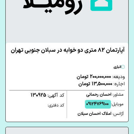
آپارتمان 82 متری دو خوابه در سبلان جنوبی تهران
انباری
ودیعه:
200,000,000 تومان
اجاره:
13,500,000 تومان
مشاور:
احسان رحمانی
کد آگهی:
130925
موبایل:
09124769100
کد دفتری:
آژانس:
املاک احسان سبلان