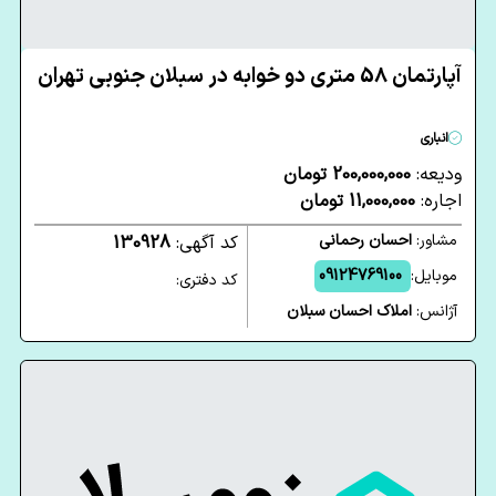
آپارتمان 58 متری دو خوابه در سبلان جنوبی تهران
انباری
ودیعه:
200,000,000 تومان
اجاره:
11,000,000 تومان
مشاور:
احسان رحمانی
کد آگهی:
130928
موبایل:
09124769100
کد دفتری:
آژانس:
املاک احسان سبلان