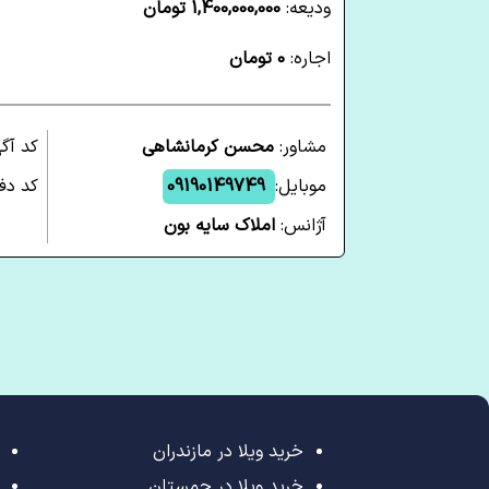
ودیعه:
1,400,000,000 تومان
اجاره:
0 تومان
مشاور:
محسن کرمانشاهی
کد آگ
موبایل:
09190149749
کد دفت
آژانس:
املاک سایه بون
خرید ویلا در مازندران
خرید ویلا در چمستان