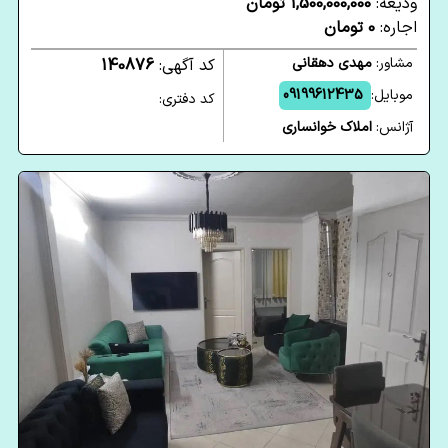
ودیعه:
1,500,000,000 تومان
اجاره:
0 تومان
مشاور:
مهدی دهقانی
کد آگهی:
140876
موبایل:
09199612435
کد دفتری:
آژانس:
املاک خوانساری