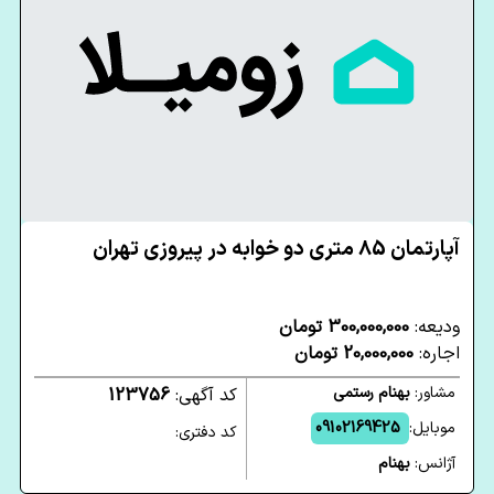
آپارتمان 85 متری دو خوابه در پیروزی تهران
ودیعه:
300,000,000 تومان
اجاره:
20,000,000 تومان
مشاور:
بهنام رستمی
کد آگهی:
123756
موبایل:
09102169425
کد دفتری:
آژانس:
بهنام