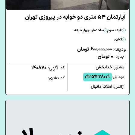
آپارتمان 54 متری دو خوابه در پیروزی تهران
طبقه سوم
ساختمان چهار طبقه
انباری
ودیعه:
600,000,000 تومان
اجاره:
0 تومان
مشاور:
خدابخش
کد آگهی:
140870
موبایل:
09359228009
کد دفتری:
آژانس:
املاک دانیال