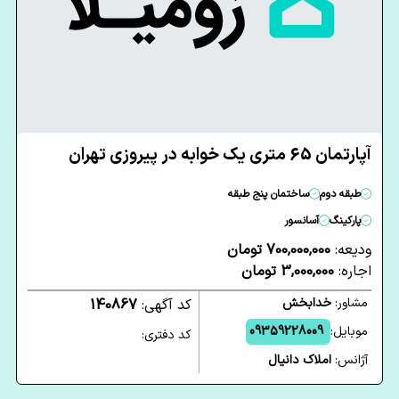
آپارتمان 65 متری یک خوابه در پیروزی تهران
طبقه دوم
ساختمان پنج طبقه
پارکینگ
آسانسور
ودیعه:
700,000,000 تومان
اجاره:
3,000,000 تومان
مشاور:
خدابخش
کد آگهی:
140867
موبایل:
09359228009
کد دفتری:
آژانس:
املاک دانیال