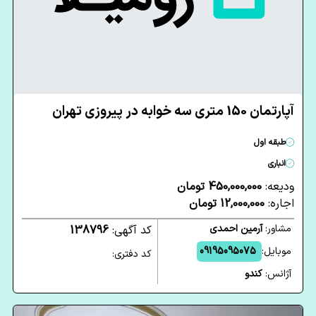
آپارتمان 150 متری سه خوابه در پیروزی تهران
طبقه اول
انباری
ودیعه:
450,000,000 تومان
اجاره:
12,000,000 تومان
مشاور:
آرمین احمدی
کد آگهی:
138796
موبایل:
09195095075
کد دفتری:
آژانس:
کندو