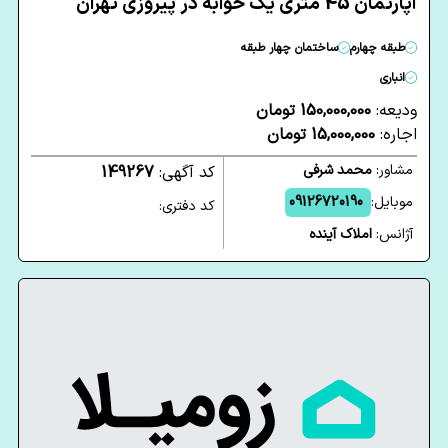
آپارتمان 45 متری یک خوابه در پیروزی تهران
طبقه چهارم
ساختمان چهار طبقه
انباری
ودیعه:
150,000,000 تومان
اجاره:
15,000,000 تومان
مشاور:
محمد شرفی
کد آگهی:
149267
موبایل:
09126720190
کد دفتری:
آژانس:
املاک آینده