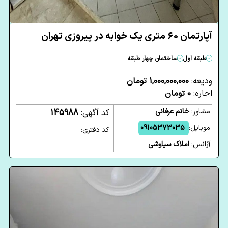
آپارتمان 60 متری یک خوابه در پیروزی تهران
طبقه اول
ساختمان چهار طبقه
ودیعه:
1,000,000,000 تومان
اجاره:
0 تومان
مشاور:
خانم عرفانی
کد آگهی:
145988
موبایل:
09105373035
کد دفتری:
آژانس:
املاک سیاوشی