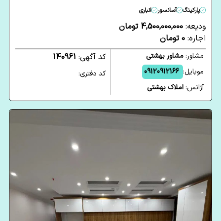
پارکینگ
آسانسور
انباری
ودیعه:
4,500,000,000 تومان
اجاره:
0 تومان
مشاور:
مشاور بهشتی
کد آگهی:
140961
موبایل:
09120912166
کد دفتری:
آژانس:
املاک بهشتی