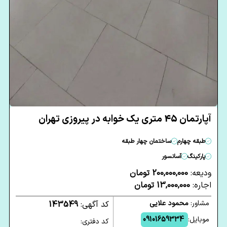
آپارتمان 45 متری یک خوابه در پیروزی تهران
طبقه چهارم
ساختمان چهار طبقه
پارکینگ
آسانسور
ودیعه:
200,000,000 تومان
اجاره:
13,000,000 تومان
مشاور:
محمود علایی
کد آگهی:
143549
موبایل:
09101659334
کد دفتری: