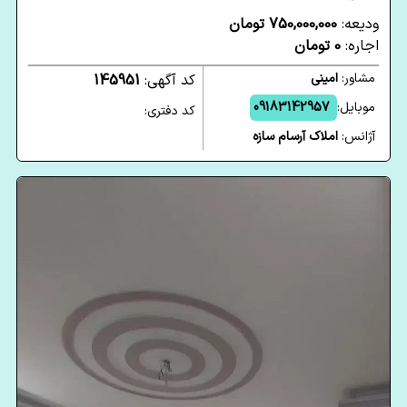
ودیعه:
750,000,000 تومان
اجاره:
0 تومان
مشاور:
امینی
کد آگهی:
145951
موبایل:
09183142957
کد دفتری:
آژانس:
املاک آرسام سازه