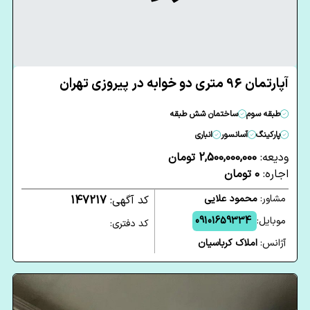
آپارتمان 96 متری دو خوابه در پیروزی تهران
طبقه سوم
ساختمان شش طبقه
پارکینگ
آسانسور
انباری
ودیعه:
2,500,000,000 تومان
اجاره:
0 تومان
مشاور:
محمود علایی
کد آگهی:
147217
موبایل:
09101659334
کد دفتری:
آژانس:
املاک کرباسیان