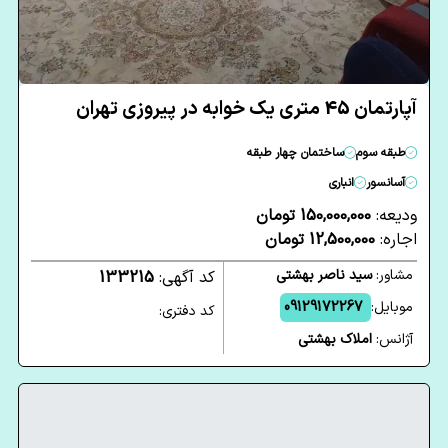
آپارتمان 45 متری یک خوابه در پیروزی تهران
طبقه سوم
ساختمان چهار طبقه
آسانسور
انباری
ودیعه:
150,000,000 تومان
اجاره:
12,500,000 تومان
مشاور:
سید ناصر بهشتی
کد آگهی:
133215
موبایل:
09129172267
کد دفتری:
آژانس:
املاک بهشتی