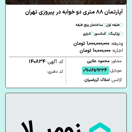
آپارتمان 88 متری دو خوابه در پیروزی تهران
طبقه اول
ساختمان پنج طبقه
پارکینگ
آسانسور
انباری
ودیعه:
1,000,000,000 تومان
اجاره:
10,000,000 تومان
مشاور:
محمود علایی
کد آگهی:
140834
موبایل:
09101659334
کد دفتری:
آژانس:
املاک کرباسیان