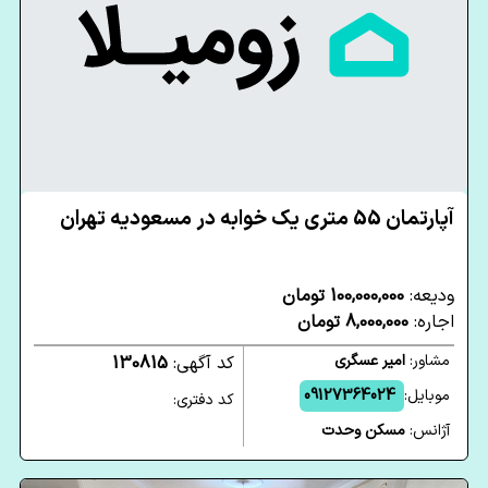
آپارتمان 55 متری یک خوابه در مسعودیه تهران
ودیعه:
100,000,000 تومان
اجاره:
8,000,000 تومان
مشاور:
امیر عسگری
کد آگهی:
130815
موبایل:
09127364024
کد دفتری:
آژانس:
مسکن وحدت