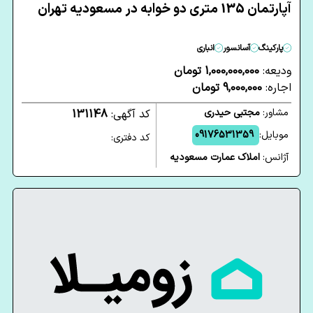
آپارتمان 135 متری دو خوابه در مسعودیه تهران
پارکینگ
آسانسور
انباری
ودیعه:
1,000,000,000 تومان
اجاره:
9,000,000 تومان
مشاور:
مجتبی حیدری
کد آگهی:
131148
موبایل:
09176531359
کد دفتری:
آژانس:
املاک عمارت مسعودیه