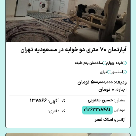
آپارتمان 70 متری دو خوابه در مسعودیه تهران
طبقه چهارم
ساختمان پنج طبقه
آسانسور
انباری
ودیعه:
500,000,000 تومان
اجاره:
0 تومان
مشاور:
حسین یعقوبی
کد آگهی:
137566
موبایل:
09363308481
کد دفتری:
آژانس:
املاک قصر