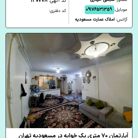
کد آگهی:
130778
موبایل:
09176531359
کد دفتری:
آژانس:
املاک عمارت مسعودیه
آپارتمان 70 متری یک خوابه در مسعودیه تهران