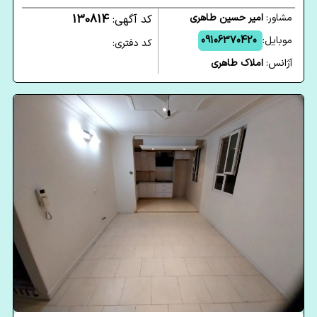
مشاور:
امیر حسین طاهری
کد آگهی:
130814
موبایل:
09106370420
کد دفتری:
آژانس:
املاک طاهری