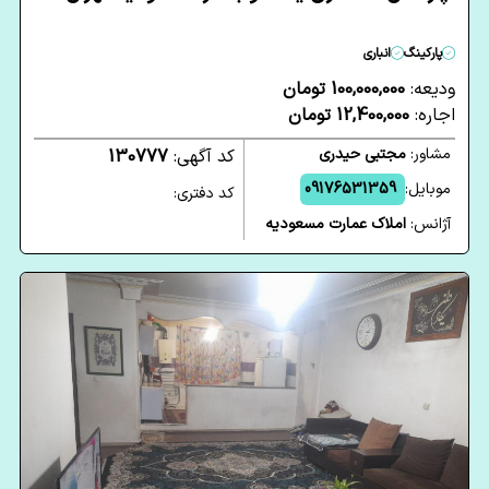
پارکینگ
انباری
ودیعه:
100,000,000 تومان
اجاره:
12,400,000 تومان
مشاور:
مجتبی حیدری
کد آگهی:
130777
موبایل:
09176531359
کد دفتری:
آژانس:
املاک عمارت مسعودیه