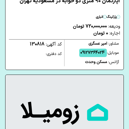
آپارتمان 90 متری دو خوابه در مسعودیه تهران
پارکینگ
انباری
ودیعه:
720,000,000 تومان
اجاره:
0 تومان
مشاور:
امیر عسگری
کد آگهی:
130818
موبایل:
09127364024
کد دفتری:
آژانس:
مسکن وحدت