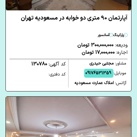
آپارتمان 90 متری دو خوابه در مسعودیه تهران
پارکینگ
آسانسور
ودیعه:
300,000,000 تومان
اجاره:
17,000,000 تومان
مشاور:
مجتبی حیدری
کد آگهی:
130780
موبایل:
09176531359
کد دفتری:
آژانس:
املاک عمارت مسعودیه