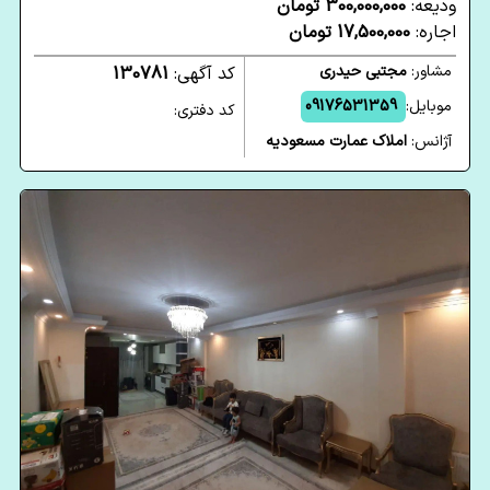
ودیعه:
300,000,000 تومان
اجاره:
17,500,000 تومان
مشاور:
مجتبی حیدری
کد آگهی:
130781
موبایل:
09176531359
کد دفتری:
آژانس:
املاک عمارت مسعودیه