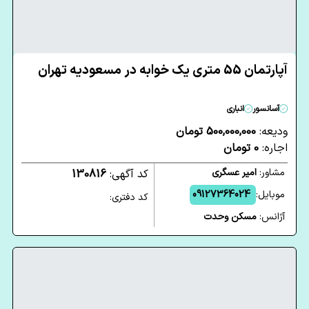
آپارتمان 55 متری یک خوابه در مسعودیه تهران
آسانسور
انباری
ودیعه:
500,000,000 تومان
اجاره:
0 تومان
مشاور:
امیر عسگری
کد آگهی:
130816
موبایل:
09127364024
کد دفتری:
آژانس:
مسکن وحدت