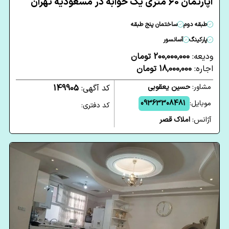
آپارتمان 60 متری یک خوابه در مسعودیه تهران
طبقه دوم
ساختمان پنج طبقه
پارکینگ
آسانسور
ودیعه:
200,000,000 تومان
اجاره:
18,000,000 تومان
مشاور:
حسین یعقوبی
کد آگهی:
149905
موبایل:
09363308481
کد دفتری:
آژانس:
املاک قصر