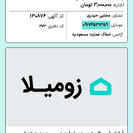
اجاره:
3,000,000 تومان
مشاور:
مجتبی حیدری
کد آگهی:
130876
موبایل:
09176531359
کد دفتری:
373
آژانس:
املاک عمارت مسعودیه