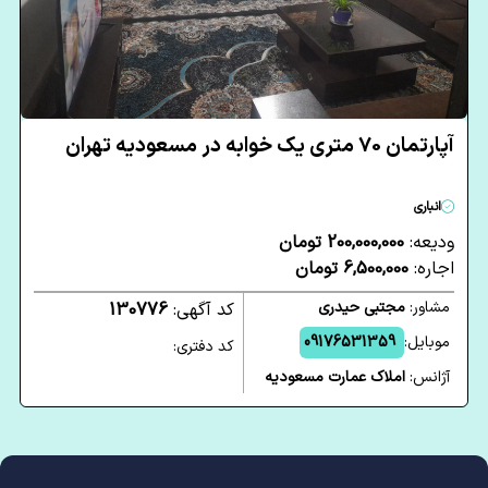
آپارتمان 70 متری یک خوابه در مسعودیه تهران
انباری
ودیعه:
200,000,000 تومان
اجاره:
6,500,000 تومان
مشاور:
مجتبی حیدری
کد آگهی:
130776
موبایل:
09176531359
کد دفتری:
آژانس:
املاک عمارت مسعودیه