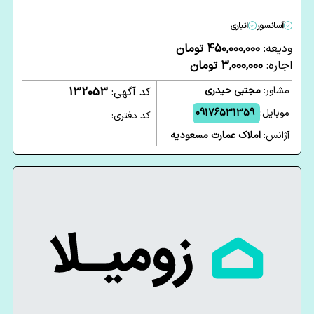
آسانسور
انباری
ودیعه:
450,000,000 تومان
اجاره:
3,000,000 تومان
مشاور:
مجتبی حیدری
کد آگهی:
132053
موبایل:
09176531359
کد دفتری:
آژانس:
املاک عمارت مسعودیه