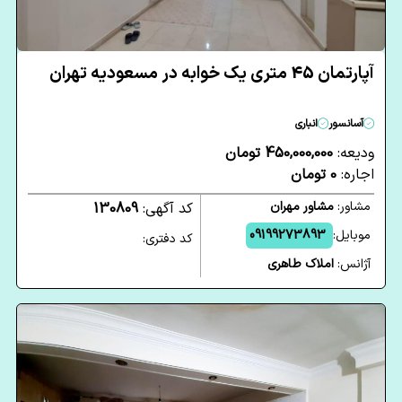
آپارتمان 45 متری یک خوابه در مسعودیه تهران
آسانسور
انباری
ودیعه:
450,000,000 تومان
اجاره:
0 تومان
مشاور:
مشاور مهران
کد آگهی:
130809
موبایل:
09199273893
کد دفتری:
آژانس:
املاک طاهری