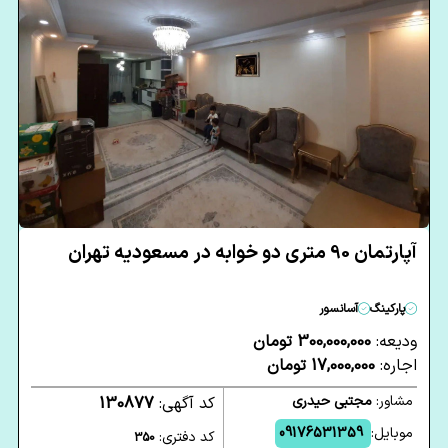
آپارتمان 90 متری دو خوابه در مسعودیه تهران
پارکینگ
آسانسور
ودیعه:
300,000,000 تومان
اجاره:
17,000,000 تومان
مشاور:
مجتبی حیدری
کد آگهی:
130877
موبایل:
09176531359
کد دفتری:
350