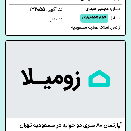
مشاور:
مجتبی حیدری
کد آگهی:
132055
موبایل:
09176531359
کد دفتری:
آژانس:
املاک عمارت مسعودیه
آپارتمان 80 متری دو خوابه در مسعودیه تهران