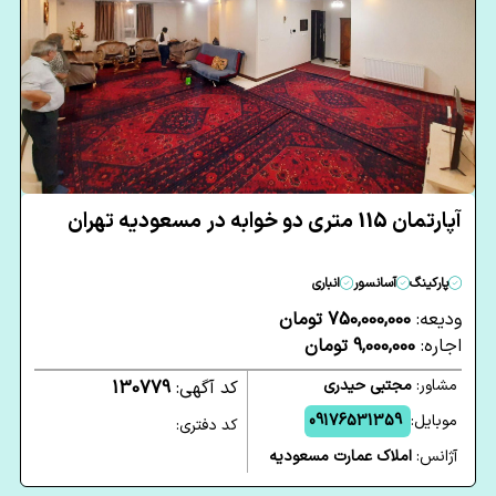
آپارتمان 115 متری دو خوابه در مسعودیه تهران
پارکینگ
آسانسور
انباری
ودیعه:
750,000,000 تومان
اجاره:
9,000,000 تومان
مشاور:
مجتبی حیدری
کد آگهی:
130779
موبایل:
09176531359
کد دفتری:
آژانس:
املاک عمارت مسعودیه