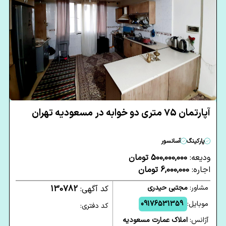
آپارتمان 75 متری دو خوابه در مسعودیه تهران
پارکینگ
آسانسور
ودیعه:
500,000,000 تومان
اجاره:
6,000,000 تومان
مشاور:
مجتبی حیدری
کد آگهی:
130782
موبایل:
09176531359
کد دفتری:
آژانس:
املاک عمارت مسعودیه