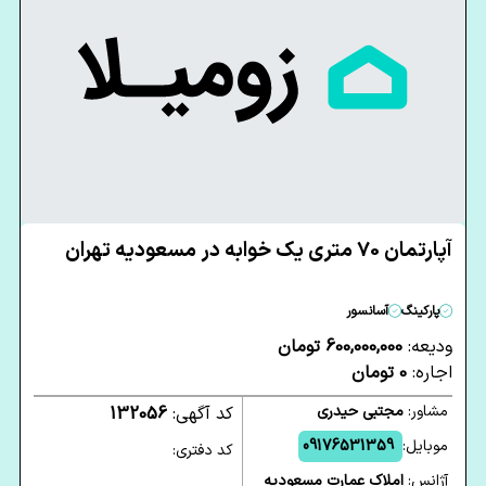
آپارتمان 70 متری یک خوابه در مسعودیه تهران
پارکینگ
آسانسور
ودیعه:
600,000,000 تومان
اجاره:
0 تومان
مشاور:
مجتبی حیدری
کد آگهی:
132056
موبایل:
09176531359
کد دفتری:
آژانس:
املاک عمارت مسعودیه