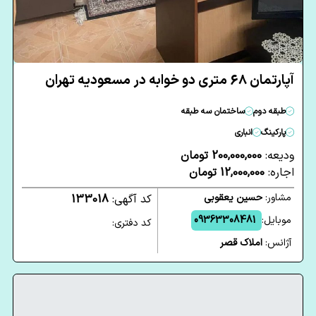
آپارتمان 68 متری دو خوابه در مسعودیه تهران
طبقه دوم
ساختمان سه طبقه
پارکینگ
انباری
ودیعه:
200,000,000 تومان
اجاره:
12,000,000 تومان
مشاور:
حسین یعقوبی
کد آگهی:
133018
موبایل:
09363308481
کد دفتری:
آژانس:
املاک قصر