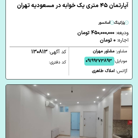
آپارتمان 45 متری یک خوابه در مسعودیه تهران
پارکینگ
آسانسور
ودیعه:
450,000,000 تومان
اجاره:
0 تومان
مشاور:
مشاور مهران
کد آگهی:
130813
موبایل:
09199273893
کد دفتری:
آژانس:
املاک طاهری