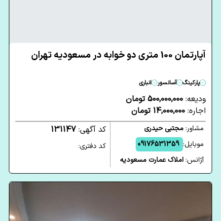
آپارتمان 100 متری دو خوابه در مسعودیه تهران
پارکینگ
آسانسور
انباری
ودیعه:
500,000,000 تومان
اجاره:
14,000,000 تومان
مشاور:
مجتبی حیدری
کد آگهی:
131147
موبایل:
09176531359
کد دفتری:
آژانس:
املاک عمارت مسعودیه