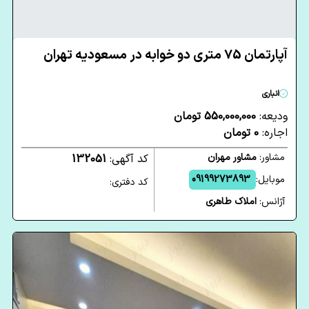
آپارتمان 75 متری دو خوابه در مسعودیه تهران
انباری
ودیعه:
550,000,000 تومان
اجاره:
0 تومان
مشاور:
مشاور مهران
کد آگهی:
132051
موبایل:
09199273893
کد دفتری:
آژانس:
املاک طاهری