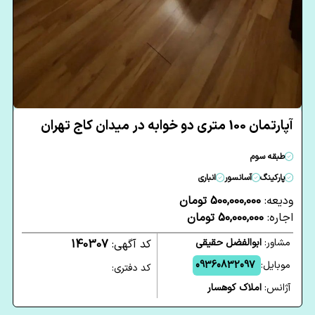
آپارتمان 100 متری دو خوابه در میدان کاج تهران
طبقه سوم
پارکینگ
آسانسور
انباری
ودیعه:
500,000,000 تومان
اجاره:
50,000,000 تومان
مشاور:
ابوالفضل حقیقی
کد آگهی:
140307
موبایل:
09360832097
کد دفتری:
آژانس:
املاک کوهسار