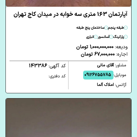
آپارتمان 163 متری سه خوابه در میدان کاج تهران
طبقه پنجم
ساختمان پنج طبقه
پارکینگ
آسانسور
انباری
ودیعه:
1,000,000,000 تومان
اجاره:
67,000,000 تومان
مشاور:
آقای مانی
کد آگهی:
143386
موبایل:
09126755785
کد دفتری:
آژانس:
املاک آلما