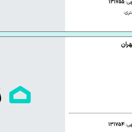
هی:
131755
ری:
هی:
131754