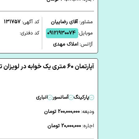
مشاور:
آقای رضاییان
کد آگهی:
131757
موبایل:
09121930074
کد دفتری:
آژانس:
املاک مهدی
آپارتمان 60 متری یک خوابه در لویزان تهران
پارکینگ
آسانسور
انباری
ودیعه:
200,000,000 تومان
اجاره:
20,000,000 تومان