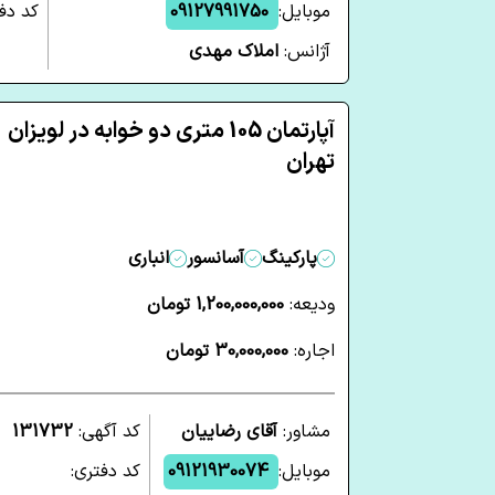
موبایل:
09127991750
کد دفت
آژانس:
املاک مهدی
آپارتمان 105 متری دو خوابه در لویزان
تهران
پارکینگ
آسانسور
انباری
ودیعه:
1,200,000,000 تومان
اجاره:
30,000,000 تومان
مشاور:
آقای رضاییان
کد آگهی:
131732
موبایل:
09121930074
کد دفتری: