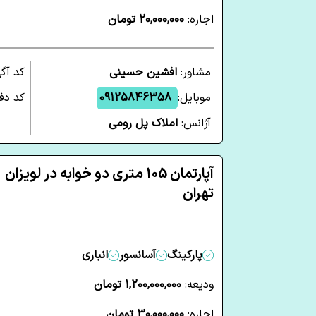
اجاره:
20,000,000 تومان
مشاور:
افشین حسینی
کد آگ
موبایل:
09125846358
کد دفت
آژانس:
املاک پل رومی
آپارتمان 105 متری دو خوابه در لویزان
تهران
پارکینگ
آسانسور
انباری
ودیعه:
1,200,000,000 تومان
اجاره:
30,000,000 تومان