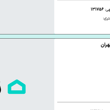
هی:
131756
ری: