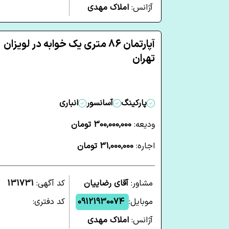
آژانس:
املاک مهدی
آپارتمان 86 متری یک خوابه در لویزان
تهران
پارکینگ
آسانسور
انباری
ودیعه:
300,000,000 تومان
اجاره:
31,000,000 تومان
مشاور:
آقای رضاییان
کد آگهی:
131731
موبایل:
09121930074
کد دفتری:
آژانس:
املاک مهدی