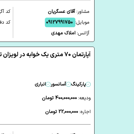
مشاور:
آقای عسگریان
کد آگ
موبایل:
09127991750
کد دفت
آژانس:
املاک مهدی
آپارتمان 70 متری یک خوابه در لویزان تهران
پارکینگ
آسانسور
انباری
ودیعه:
400,000,000 تومان
اجاره:
22,000,000 تومان