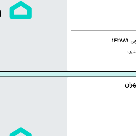
هی:
142889
ری: