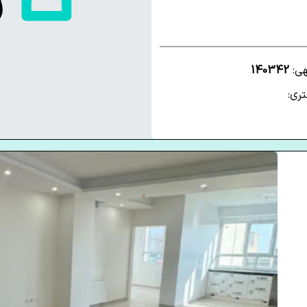
هی:
140342
ری: