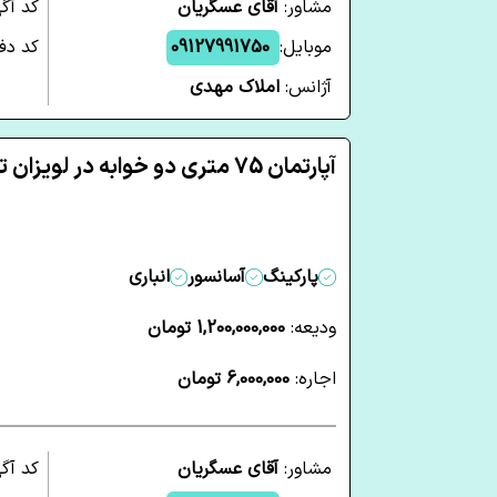
مشاور:
آقای عسگریان
کد آگ
موبایل:
09127991750
کد دفت
آژانس:
املاک مهدی
آپارتمان 75 متری دو خوابه در لویزان تهران
پارکینگ
آسانسور
انباری
ودیعه:
1,200,000,000 تومان
اجاره:
6,000,000 تومان
مشاور:
آقای عسگریان
کد آگ