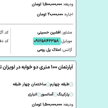
ودیعه:
1,500,000,000 تومان
اجاره:
20,000,000 تومان
مشاور:
افشین حسینی
کد آگ
موبایل:
09125846358
کد دفت
آژانس:
املاک پل رومی
آپارتمان 100 متری دو خوابه در لویزان تهران
طبقه چهارم
ساختمان چهار طبقه
پارکینگ
آسانسور
انباری
ودیعه:
1,500,000,000 تومان