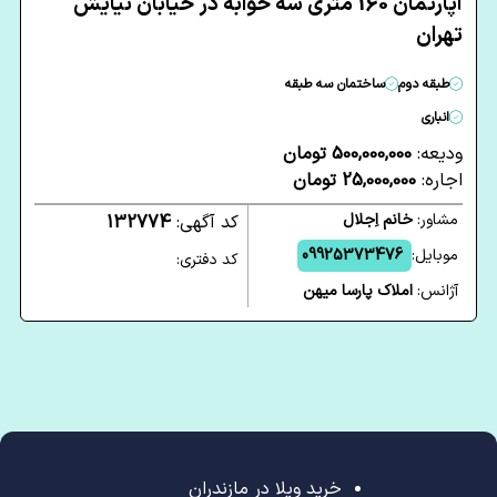
آپارتمان 160 متری سه خوابه در خیابان نیایش
تهران
طبقه دوم
ساختمان سه طبقه
انباری
ودیعه:
500,000,000 تومان
اجاره:
25,000,000 تومان
مشاور:
خانم اِجلال
کد آگهی:
132774
موبایل:
09925373476
کد دفتری:
آژانس:
املاک پارسا میهن
خرید ویلا در مازندران