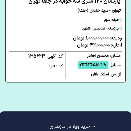
آپارتمان 120 متری سه خوابه در جلفا تهران
تهران - سید خندان (جلفا)
طبقه سوم
پارکینگ
آسانسور
انباری
ودیعه:
1,000,000,000 تومان
اجاره:
42,000,000 تومان
مشاور:
محسن افشار
کد آگهی:
135623
موبایل:
09363655328
کد دفتری:
آژانس:
املاک رازان
خرید ویلا در مازندران